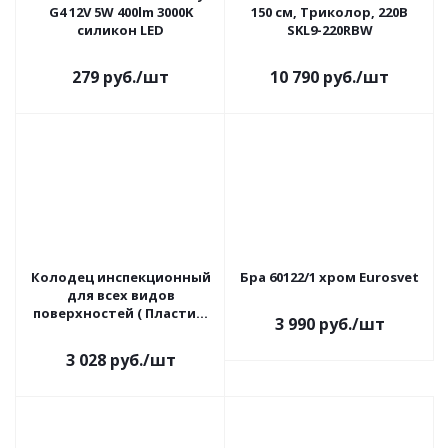
G4 12V 5W 400lm 3000K
150 см, Триколор, 220В
силикон LED
SKL9-220RBW
279
руб.
/шт
10 790
руб.
/шт
Колодец инспекционный
Бра 60122/1 хром Eurosvet
для всех видов
поверхностей ( Пластик)
3 990
руб.
/шт
Zandz
3 028
руб.
/шт