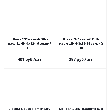
Шина "N" в комб DIN-
Шина "N" в комб DIN-
изол ШНИ-8х12-16 секций
изол ШНИ-8х12-14 секций
EKF
EKF
401
руб.
/шт
297
руб.
/шт
Лампа Gauss Elementary
Консоль LED «Салют» 80 x