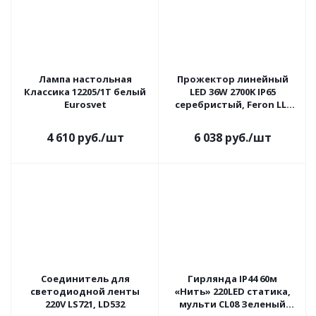
Лампа настольная
Прожектор линейный
Классика 12205/1T белый
LED 36W 2700K IP65
Eurosvet
серебристый, Feron LL-
890
4 610
руб.
/шт
6 038
руб.
/шт
Соединитель для
Гирлянда IP44 60м
светодиодной ленты
«Нить» 220LED статика,
220V LS721, LD532
мульти CL08 Зеленый