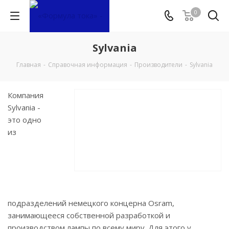
0
Sylvania
Главная
-
Справочная информация
-
Производители
-
Sylvania
Компания
Sylvania -
это одно
из
подразделений немецкого концерна Osram,
занимающееся собственной разработкой и
производством лампы по всему миру. Для этого у