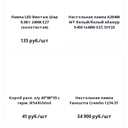
Лампа LED Винтаж Шар
Настольная лампа A20460
9,5Вт 2400K E27
WT белый/белый абажур
(золотистая)
h450 1х60W E27, DIY23
135
руб.
/шт
Короб расп. о/у 43*80*35 с
Настольная лампа
герм. IP54 RUVinil
Favourite Cremlin 1274-3T
41
руб.
/шт
34 900
руб.
/шт