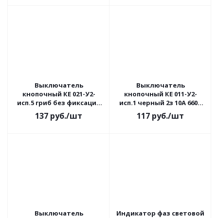
Выключатель
Выключатель
кнопочный КЕ 021-У2-
кнопочный КЕ 011-У2-
исп.5 гриб без фиксации
исп.1 черный 2з 10A 660B
красный 1р 10A 660B IP40
IP40 TDM
137
руб.
/шт
117
руб.
/шт
TDM
Выключатель
Индикатор фаз световой