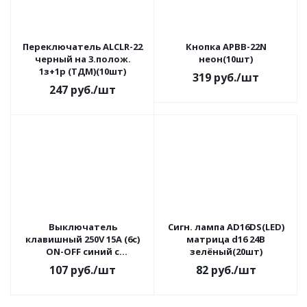
Переключатель ALCLR-22
Кнопка АРВВ-22N
черный на 3.полож.
неон(10шт)
1з+1р (ТДМ)(10шт)
319
руб.
/шт
247
руб.
/шт
Выключатель
Сигн. лампа AD16DS(LED)
клавишный 250V 15А (6c)
матрица d16 24В
ON-OFF синий с
зелёный(20шт)
подсветкой двойной
107
руб.
/шт
82
руб.
/шт
REXANT(1/10)