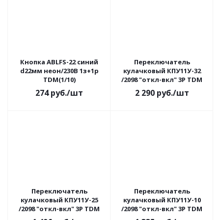
Кнопка ABLFS-22 синий
Переключатель
d22мм неон/230В 1з+1р
кулачковый КПУ11У-32
TDM(1/10)
/2098 "откл-вкл" 3Р TDM
274
руб.
/шт
2 290
руб.
/шт
Переключатель
Переключатель
кулачковый КПУ11У-25
кулачковый КПУ11У-10
/2098 "откл-вкл" 3Р TDM
/2098 "откл-вкл" 3Р TDM