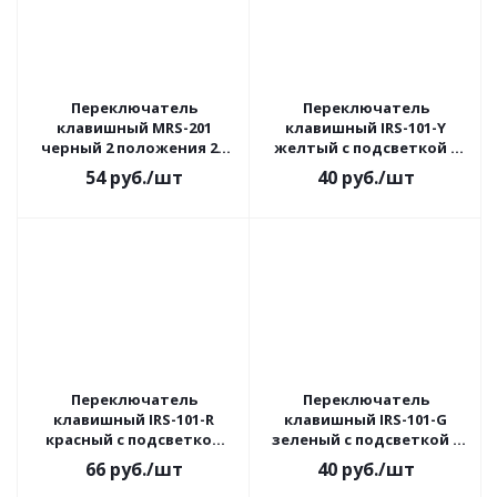
Переключатель
Переключатель
клавишный MRS-201
клавишный IRS-101-Y
черный 2 положения 2з
желтый с подсветкой 2
TDM
положения 1з TDM
54
руб.
/шт
40
руб.
/шт
Переключатель
Переключатель
клавишный IRS-101-R
клавишный IRS-101-G
красный с подсветкой
зеленый с подсветкой 2
двойной 2 положения
положения 1з TDM
66
руб.
/шт
40
руб.
/шт
1з+1з TDM