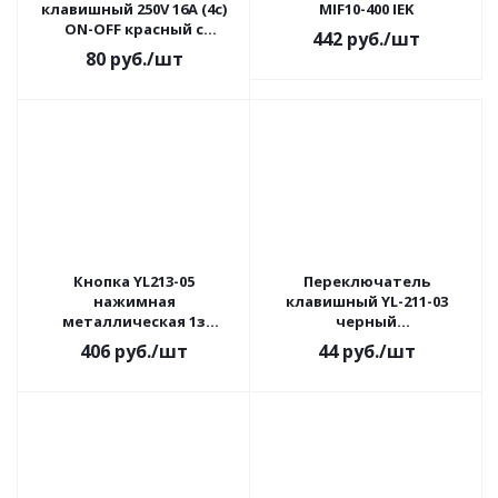
клавишный 250V 16А (4с)
MIF10-400 IEK
ON-OFF красный с
442
руб.
/шт
подсветкой REXANT
80
руб.
/шт
Кнопка YL213-05
Переключатель
нажимная
клавишный YL-211-03
металлическая 1з
черный
TDM(5шт)
(влагозащищенный) 2
406
руб.
/шт
44
руб.
/шт
положения 1з
TDM(1/10/200)