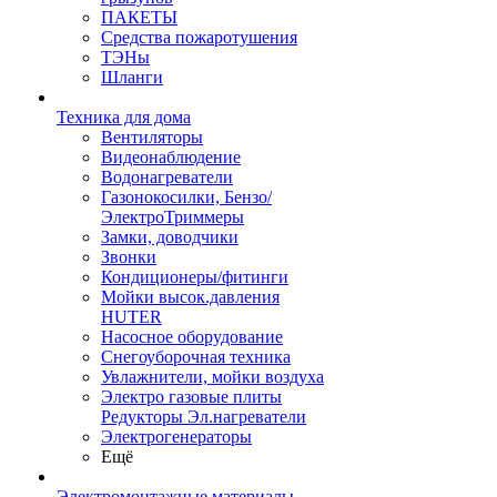
ПАКЕТЫ
Средства пожаротушения
ТЭНы
Шланги
Техника для дома
Вентиляторы
Видеонаблюдение
Водонагреватели
Газонокосилки, Бензо/
ЭлектроТриммеры
Замки, доводчики
Звонки
Кондиционеры/фитинги
Мойки высок.давления
HUTER
Насосное оборудование
Снегоуборочная техника
Увлажнители, мойки воздуха
Электро газовые плиты
Редукторы Эл.нагреватели
Электрогенераторы
Ещё
Электромонтажные материалы