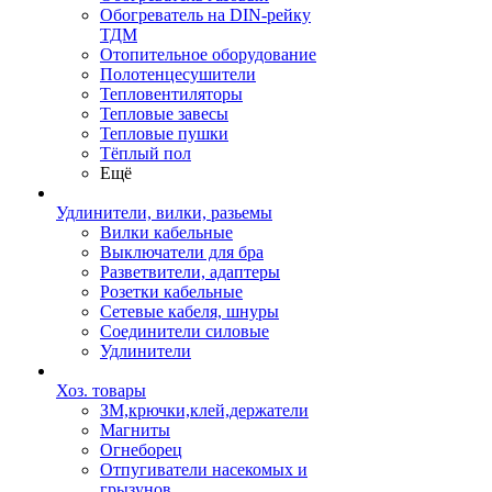
Обогреватель на DIN-рейку
ТДМ
Отопительное оборудование
Полотенцесушители
Тепловентиляторы
Тепловые завесы
Тепловые пушки
Тёплый пол
Ещё
Удлинители, вилки, разьемы
Вилки кабельные
Выключатели для бра
Разветвители, адаптеры
Розетки кабельные
Сетевые кабеля, шнуры
Соединители силовые
Удлинители
Хоз. товары
ЗМ,крючки,клей,держатели
Магниты
Огнеборец
Отпугиватели насекомых и
грызунов