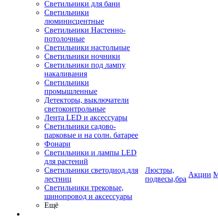
Светильники для бани
Светильники
люминисцентные
Светильники Настенно-
потолочные
Светильники настольные
Светильники ночники
Светильники под лампу
накаливания
Светильники
промышленные
Детекторы, выключатели
светоконтрольные
Лента LED и аксессуары
Светильники садово-
парковые и на солн. батарее
Фонари
Светильники и лампы LED
для растений
Светильники светодиод.для
Люстры,
Акции
М
лестниц
подвесы,бра
Светильники трековые,
шинопровод и аксессуары
Ещё