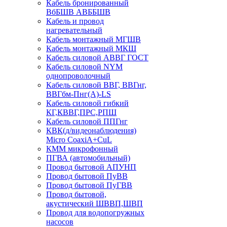
Кабель бронированный
ВбБШВ АВББШВ
Кабель и провод
нагревательный
Кабель монтажный МГШВ
Кабель монтажный МКШ
Кабель силовой АВВГ ГОСТ
Кабель силовой NYM
однопроволочный
Кабель силовой ВВГ, ВВГнг,
ВВГбм-Пнг(А)-LS
Кабель силовой гибкий
КГ,КВВГ,ПРС,РПШ
Кабель силовой ППГнг
КВК(д/видеонаблюдения)
Micro CoaxiA+CuL
КММ микрофонный
ПГВА (автомобильный)
Провод бытовой АПУНП
Провод бытовой ПуВВ
Провод бытовой ПуГВВ
Провод бытовой,
акустический ШВВП,ШВП
Провод для водопогружных
насосов