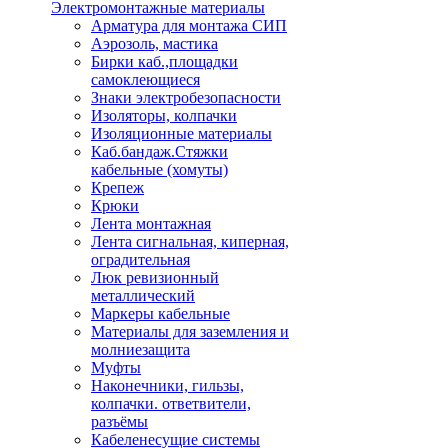
Электромонтажные материалы
Арматура для монтажа СИП
Аэрозоль, мастика
Бирки каб.,площадки
самоклеющиеся
Знаки электробезопасности
Изоляторы, колпачки
Изоляционные материалы
Каб.бандаж.Стяжки
кабельные (хомуты)
Крепеж
Крюки
Лента монтажная
Лента сигнальная, киперная,
оградительная
Люк ревизионный
металлический
Маркеры кабельные
Материалы для заземления и
молниезащита
Муфты
Наконечники, гильзы,
колпачки. ответвители,
разъёмы
Кабеленесущие системы