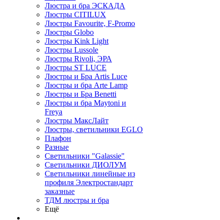
Люстра и бра ЭСКАДА
Люстры CITILUX
Люстры Favourite, F-Promo
Люстры Globo
Люстры Kink Light
Люстры Lussole
Люстры Rivoli, ЭРА
Люстры ST LUCE
Люстры и Бра Artis Luce
Люстры и бра Arte Lamp
Люстры и Бра Benetti
Люстры и бра Maytoni и
Freya
Люстры МаксЛайт
Люстры, светильники EGLO
Плафон
Разные
Светильники "Galassie"
Светильники ДИОЛУМ
Светильники линейные из
профиля Электростандарт
заказные
ТДМ люстры и бра
Ещё