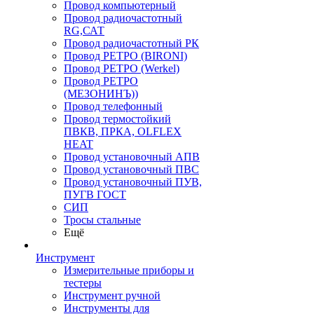
Провод компьютерный
Провод радиочастотный
RG,САТ
Провод радиочастотный РК
Провод РЕТРО (BIRONI)
Провод РЕТРО (Werkel)
Провод РЕТРО
(МЕЗОНИНЪ))
Провод телефонный
Провод термостойкий
ПВКВ, ПРКА, OLFLEX
HEAT
Провод установочный АПВ
Провод установочный ПВС
Провод установочный ПУВ,
ПУГВ ГОСТ
СИП
Тросы стальные
Ещё
Инструмент
Измерительные приборы и
тестеры
Инструмент ручной
Инструменты для