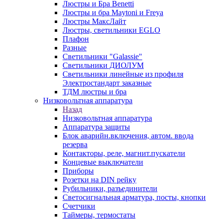
Люстры и Бра Benetti
Люстры и бра Maytoni и Freya
Люстры МаксЛайт
Люстры, светильники EGLO
Плафон
Разные
Светильники "Galassie"
Светильники ДИОЛУМ
Светильники линейные из профиля
Электростандарт заказные
ТДМ люстры и бра
Низковольтная аппаратура
Назад
Низковольтная аппаратура
Аппаратура защиты
Блок аварийн.включения, автом. ввода
резерва
Контакторы, реле, магнит.пускатели
Концевые выключатели
Приборы
Розетки на DIN рейку
Рубильники, разъединители
Светосигнальная арматура, посты, кнопки
Счетчики
Таймеры, термостаты