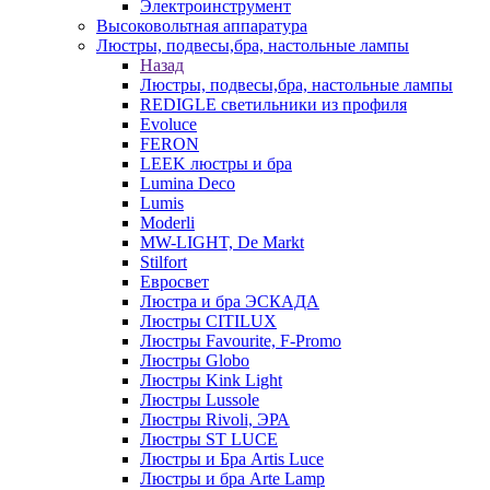
Электроинструмент
Высоковольтная аппаратура
Люстры, подвесы,бра, настольные лампы
Назад
Люстры, подвесы,бра, настольные лампы
REDIGLE светильники из профиля
Evoluce
FERON
LEEK люстры и бра
Lumina Deco
Lumis
Moderli
MW-LIGHT, De Markt
Stilfort
Евросвет
Люстра и бра ЭСКАДА
Люстры CITILUX
Люстры Favourite, F-Promo
Люстры Globo
Люстры Kink Light
Люстры Lussole
Люстры Rivoli, ЭРА
Люстры ST LUCE
Люстры и Бра Artis Luce
Люстры и бра Arte Lamp