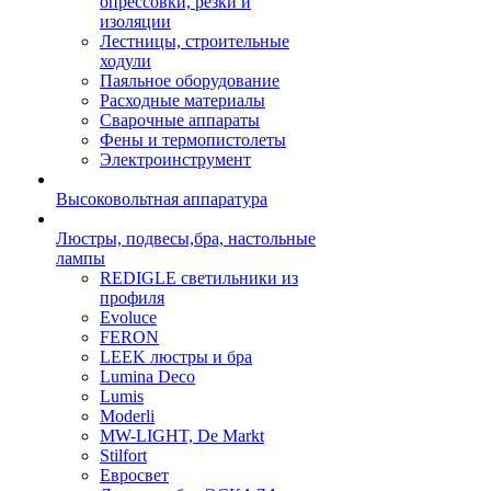
опрессовки, резки и
изоляции
Лестницы, строительные
ходули
Паяльное оборудование
Расходные материалы
Сварочные аппараты
Фены и термопистолеты
Электроинструмент
Высоковольтная аппаратура
Люстры, подвесы,бра, настольные
лампы
REDIGLE светильники из
профиля
Evoluce
FERON
LEEK люстры и бра
Lumina Deco
Lumis
Moderli
MW-LIGHT, De Markt
Stilfort
Евросвет