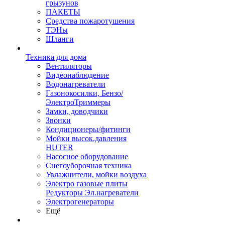
грызунов
ПАКЕТЫ
Средства пожаротушения
ТЭНы
Шланги
Техника для дома
Вентиляторы
Видеонаблюдение
Водонагреватели
Газонокосилки, Бензо/
ЭлектроТриммеры
Замки, доводчики
Звонки
Кондиционеры/фитинги
Мойки высок.давления
HUTER
Насосное оборудование
Снегоуборочная техника
Увлажнители, мойки воздуха
Электро газовые плиты
Редукторы Эл.нагреватели
Электрогенераторы
Ещё