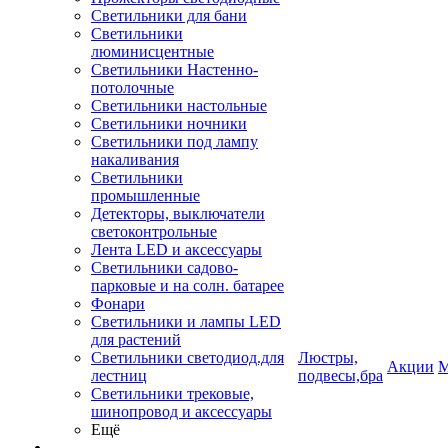
Светильники для бани
Светильники
люминисцентные
Светильники Настенно-
потолочные
Светильники настольные
Светильники ночники
Светильники под лампу
накаливания
Светильники
промышленные
Детекторы, выключатели
светоконтрольные
Лента LED и аксессуары
Светильники садово-
парковые и на солн. батарее
Фонари
Светильники и лампы LED
для растений
Светильники светодиод.для
Люстры,
Акции
М
лестниц
подвесы,бра
Светильники трековые,
шинопровод и аксессуары
Ещё