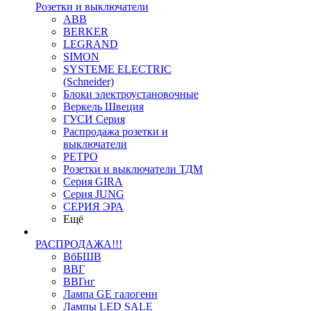
Розетки и выключатели
ABB
BERKER
LEGRAND
SIMON
SYSTEME ELECTRIC
(Schneider)
Блоки электроустановочные
Веркель Швеция
ГУСИ Серия
Распродажа розетки и
выключатели
РЕТРО
Розетки и выключатели ТДМ
Серия GIRA
Серия JUNG
СЕРИЯ ЭРА
Ещё
РАСПРОДАЖА!!!
ВбБШВ
ВВГ
ВВГнг
Лампа GE галогенн
Лампы LED SALE