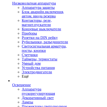
Низковольтная аппаратура
Аппаратура защиты
Блок аварийн.включения,
автом. ввода резерва
Контакторы, реле,
магнит.пускатели
Концевые выключатели
Приборы
Розетки на DIN рейку
Рубильники, разъединители
Светосигнальная арматура,
посты, кнопки
Счетчики
Таймеры, термостаты
Умный дом
Устройства питания
Электродвигатели
Ещё
Освещение
Аппаратура
пускорегулирующая
Декоративный свет
Лампы
Прожекторы светодиодные