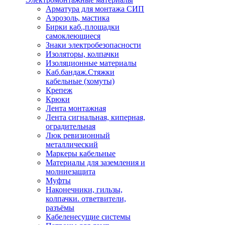
Арматура для монтажа СИП
Аэрозоль, мастика
Бирки каб.,площадки
самоклеющиеся
Знаки электробезопасности
Изоляторы, колпачки
Изоляционные материалы
Каб.бандаж.Стяжки
кабельные (хомуты)
Крепеж
Крюки
Лента монтажная
Лента сигнальная, киперная,
оградительная
Люк ревизионный
металлический
Маркеры кабельные
Материалы для заземления и
молниезащита
Муфты
Наконечники, гильзы,
колпачки. ответвители,
разъёмы
Кабеленесущие системы