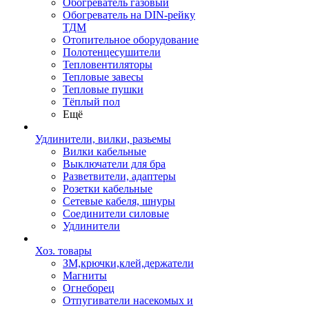
Обогреватель газовый
Обогреватель на DIN-рейку
ТДМ
Отопительное оборудование
Полотенцесушители
Тепловентиляторы
Тепловые завесы
Тепловые пушки
Тёплый пол
Ещё
Удлинители, вилки, разьемы
Вилки кабельные
Выключатели для бра
Разветвители, адаптеры
Розетки кабельные
Сетевые кабеля, шнуры
Соединители силовые
Удлинители
Хоз. товары
ЗМ,крючки,клей,держатели
Магниты
Огнеборец
Отпугиватели насекомых и