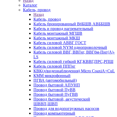
Назад
Каталог
Кабель, провод
Назад
Кабель, провод
Кабель бронированный ВбБШВ АВББШВ
Кабель и провод нагревательный
Кабель монтажный МГШВ
Кабель монтажный МКШ
Кабель силовой АВВГ ГОСТ
Кабель силовой NYM однопроволочный
Кабель силовой ВВГ, ВВГнг, ВВГбм-Пнг(А)-
LS
Кабель силовой гибкий КГ,КВВГ,ПРС,РПШ
Кабель силовой ППГнг
КВК(д/видеонаблюдения) Micro CoaxiA+CuL
КММ микрофонный
ПГВА (автомобильный)
Провод бытовой АПУНП
Провод бытовой ПуВВ
Провод бытовой ПуГВВ
Провод бытовой, акустический
ШВВП,ШВП
Провод для водопогружных насосов
Провод компьютерный