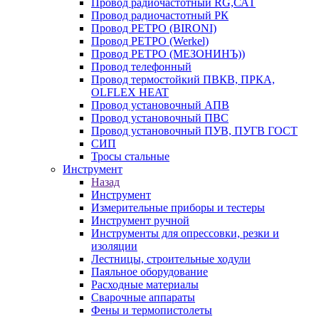
Провод радиочастотный RG,САТ
Провод радиочастотный РК
Провод РЕТРО (BIRONI)
Провод РЕТРО (Werkel)
Провод РЕТРО (МЕЗОНИНЪ))
Провод телефонный
Провод термостойкий ПВКВ, ПРКА,
OLFLEX HEAT
Провод установочный АПВ
Провод установочный ПВС
Провод установочный ПУВ, ПУГВ ГОСТ
СИП
Тросы стальные
Инструмент
Назад
Инструмент
Измерительные приборы и тестеры
Инструмент ручной
Инструменты для опрессовки, резки и
изоляции
Лестницы, строительные ходули
Паяльное оборудование
Расходные материалы
Сварочные аппараты
Фены и термопистолеты