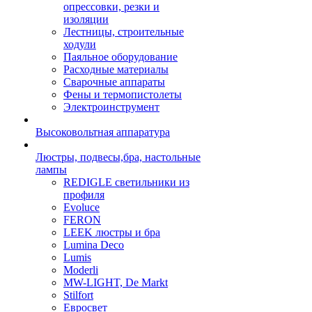
опрессовки, резки и
изоляции
Лестницы, строительные
ходули
Паяльное оборудование
Расходные материалы
Сварочные аппараты
Фены и термопистолеты
Электроинструмент
Высоковольтная аппаратура
Люстры, подвесы,бра, настольные
лампы
REDIGLE светильники из
профиля
Evoluce
FERON
LEEK люстры и бра
Lumina Deco
Lumis
Moderli
MW-LIGHT, De Markt
Stilfort
Евросвет