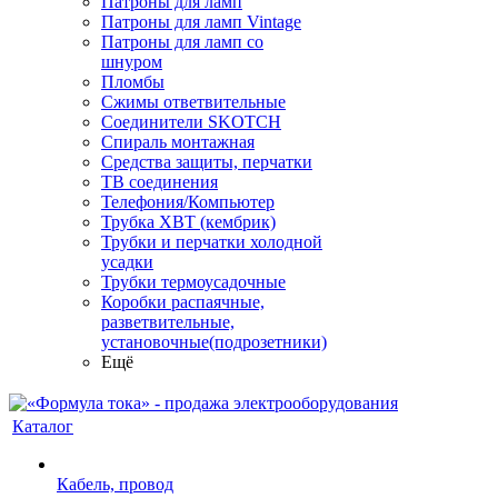
Патроны для ламп
Патроны для ламп Vintage
Патроны для ламп со
шнуром
Пломбы
Сжимы ответвительные
Соединители SKOTCH
Спираль монтажная
Средства защиты, перчатки
ТВ соединения
Телефония/Компьютер
Трубка ХВТ (кембрик)
Трубки и перчатки холодной
усадки
Трубки термоусадочные
Коробки распаячные,
разветвительные,
установочные(подрозетники)
Ещё
Каталог
Кабель, провод