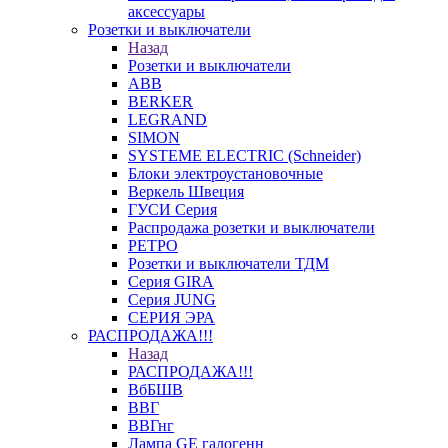
аксессуары
Розетки и выключатели
Назад
Розетки и выключатели
ABB
BERKER
LEGRAND
SIMON
SYSTEME ELECTRIC (Schneider)
Блоки электроустановочные
Веркель Швеция
ГУСИ Серия
Распродажа розетки и выключатели
РЕТРО
Розетки и выключатели ТДМ
Серия GIRA
Серия JUNG
СЕРИЯ ЭРА
РАСПРОДАЖА!!!
Назад
РАСПРОДАЖА!!!
ВбБШВ
ВВГ
ВВГнг
Лампа GE галогенн