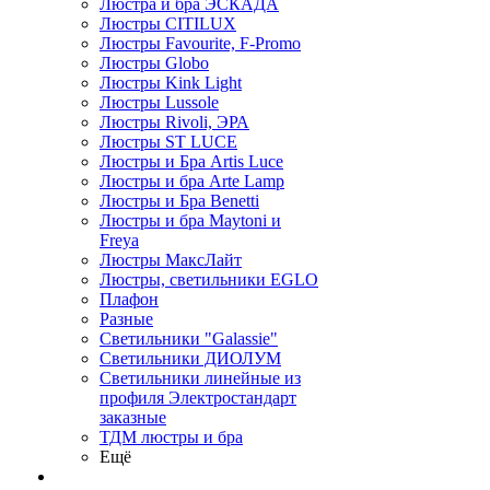
Люстра и бра ЭСКАДА
Люстры CITILUX
Люстры Favourite, F-Promo
Люстры Globo
Люстры Kink Light
Люстры Lussole
Люстры Rivoli, ЭРА
Люстры ST LUCE
Люстры и Бра Artis Luce
Люстры и бра Arte Lamp
Люстры и Бра Benetti
Люстры и бра Maytoni и
Freya
Люстры МаксЛайт
Люстры, светильники EGLO
Плафон
Разные
Светильники "Galassie"
Светильники ДИОЛУМ
Светильники линейные из
профиля Электростандарт
заказные
ТДМ люстры и бра
Ещё