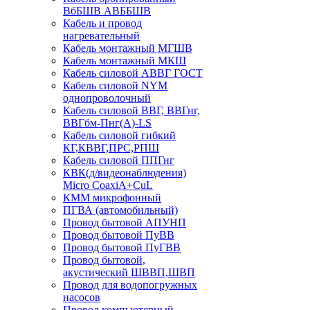
ВбБШВ АВББШВ
Кабель и провод
нагревательный
Кабель монтажный МГШВ
Кабель монтажный МКШ
Кабель силовой АВВГ ГОСТ
Кабель силовой NYM
однопроволочный
Кабель силовой ВВГ, ВВГнг,
ВВГбм-Пнг(А)-LS
Кабель силовой гибкий
КГ,КВВГ,ПРС,РПШ
Кабель силовой ППГнг
КВК(д/видеонаблюдения)
Micro CoaxiA+CuL
КММ микрофонный
ПГВА (автомобильный)
Провод бытовой АПУНП
Провод бытовой ПуВВ
Провод бытовой ПуГВВ
Провод бытовой,
акустический ШВВП,ШВП
Провод для водопогружных
насосов
Провод компьютерный