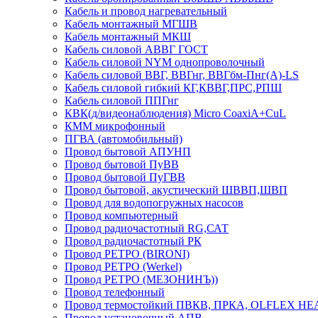
Кабель и провод нагревательный
Кабель монтажный МГШВ
Кабель монтажный МКШ
Кабель силовой АВВГ ГОСТ
Кабель силовой NYM однопроволочный
Кабель силовой ВВГ, ВВГнг, ВВГбм-Пнг(А)-LS
Кабель силовой гибкий КГ,КВВГ,ПРС,РПШ
Кабель силовой ППГнг
КВК(д/видеонаблюдения) Micro CoaxiA+CuL
КММ микрофонный
ПГВА (автомобильный)
Провод бытовой АПУНП
Провод бытовой ПуВВ
Провод бытовой ПуГВВ
Провод бытовой, акустический ШВВП,ШВП
Провод для водопогружных насосов
Провод компьютерный
Провод радиочастотный RG,САТ
Провод радиочастотный РК
Провод РЕТРО (BIRONI)
Провод РЕТРО (Werkel)
Провод РЕТРО (МЕЗОНИНЪ))
Провод телефонный
Провод термостойкий ПВКВ, ПРКА, OLFLEX HE
Провод установочный АПВ