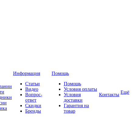
Информация
Помощь
Статьи
Помощь
пании
Видео
Условия оплаты
ти
Ещё
Вопрос-
Условия
Контакты
дники
ответ
доставки
сии
Скидки
Гарантия на
ика
Бренды
товар