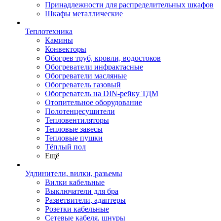
Принадлежности для распределительных шкафов
Шкафы металлические
Теплотехника
Камины
Конвекторы
Обогрев труб, кровли, водостоков
Обогреватели инфрактасные
Обогреватели масляные
Обогреватель газовый
Обогреватель на DIN-рейку ТДМ
Отопительное оборудование
Полотенцесушители
Тепловентиляторы
Тепловые завесы
Тепловые пушки
Тёплый пол
Ещё
Удлинители, вилки, разьемы
Вилки кабельные
Выключатели для бра
Разветвители, адаптеры
Розетки кабельные
Сетевые кабеля, шнуры