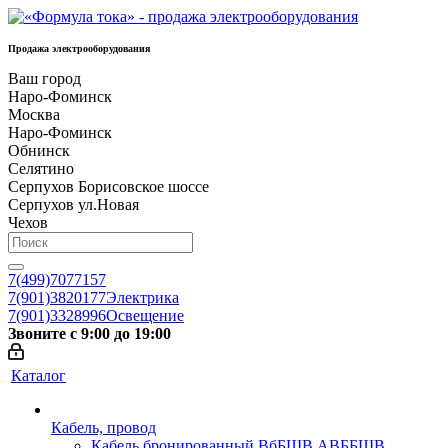
Продажа электрооборудования
Ваш город
Наро-Фоминск
Москва
Наро-Фоминск
Обнинск
Селятино
Серпухов Борисовское шоссе
Серпухов ул.Новая
Чехов
7(499)7077157
7(901)3820177
Электрика
7(901)3328996
Освещение
Звоните с 9:00 до 19:00
Каталог
Кабель, провод
Кабель бронированный ВбБШВ АВББШВ