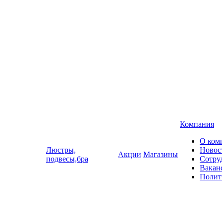
Компания
О ком
Люстры,
Новос
Акции
Магазины
подвесы,бра
Сотру
Вакан
Полит