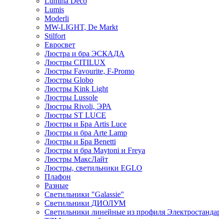
Lumina Deco
Lumis
Moderli
MW-LIGHT, De Markt
Stilfort
Евросвет
Люстра и бра ЭСКАДА
Люстры CITILUX
Люстры Favourite, F-Promo
Люстры Globo
Люстры Kink Light
Люстры Lussole
Люстры Rivoli, ЭРА
Люстры ST LUCE
Люстры и Бра Artis Luce
Люстры и бра Arte Lamp
Люстры и Бра Benetti
Люстры и бра Maytoni и Freya
Люстры МаксЛайт
Люстры, светильники EGLO
Плафон
Разные
Светильники "Galassie"
Светильники ДИОЛУМ
Светильники линейные из профиля Электростандар