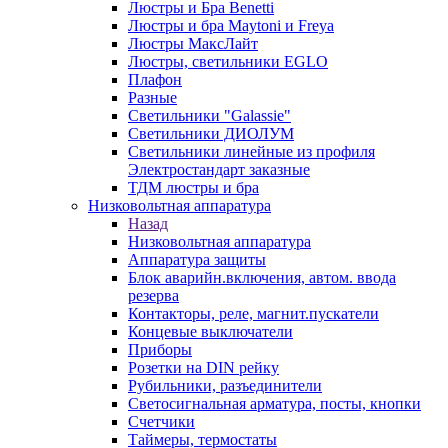
Люстры и Бра Benetti
Люстры и бра Maytoni и Freya
Люстры МаксЛайт
Люстры, светильники EGLO
Плафон
Разные
Светильники "Galassie"
Светильники ДИОЛУМ
Светильники линейные из профиля
Электростандарт заказные
ТДМ люстры и бра
Низковольтная аппаратура
Назад
Низковольтная аппаратура
Аппаратура защиты
Блок аварийн.включения, автом. ввода
резерва
Контакторы, реле, магнит.пускатели
Концевые выключатели
Приборы
Розетки на DIN рейку
Рубильники, разъединители
Светосигнальная арматура, посты, кнопки
Счетчики
Таймеры, термостаты