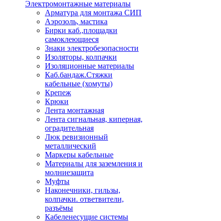
Электромонтажные материалы
Арматура для монтажа СИП
Аэрозоль, мастика
Бирки каб.,площадки
самоклеющиеся
Знаки электробезопасности
Изоляторы, колпачки
Изоляционные материалы
Каб.бандаж.Стяжки
кабельные (хомуты)
Крепеж
Крюки
Лента монтажная
Лента сигнальная, киперная,
оградительная
Люк ревизионный
металлический
Маркеры кабельные
Материалы для заземления и
молниезащита
Муфты
Наконечники, гильзы,
колпачки. ответвители,
разъёмы
Кабеленесущие системы