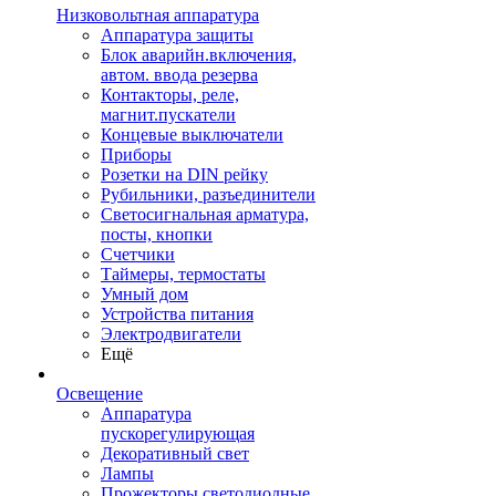
Низковольтная аппаратура
Аппаратура защиты
Блок аварийн.включения,
автом. ввода резерва
Контакторы, реле,
магнит.пускатели
Концевые выключатели
Приборы
Розетки на DIN рейку
Рубильники, разъединители
Светосигнальная арматура,
посты, кнопки
Счетчики
Таймеры, термостаты
Умный дом
Устройства питания
Электродвигатели
Ещё
Освещение
Аппаратура
пускорегулирующая
Декоративный свет
Лампы
Прожекторы светодиодные