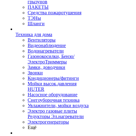
грызунов
ПАКЕТЫ
Средства пожаротушения
ТЭНы
Шланги
Техника для дома
Вентиляторы
Видеонаблюдение
Водонагреватели
Газонокосилки, Бензо/
ЭлектроТриммеры
Замки, доводчики
Звонки
Кондиционеры/фитинги
Мойки высок.давления
HUTER
Насосное оборудование
Снегоуборочная техника
Увлажнители, мойки воздуха
Электро газовые плиты
Редукторы Эл.нагреватели
Электрогенераторы
Ещё