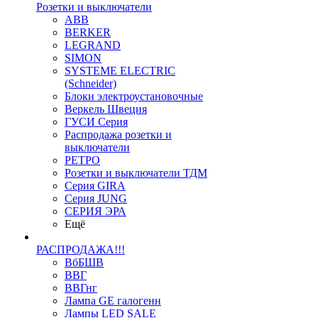
Розетки и выключатели
ABB
BERKER
LEGRAND
SIMON
SYSTEME ELECTRIC
(Schneider)
Блоки электроустановочные
Веркель Швеция
ГУСИ Серия
Распродажа розетки и
выключатели
РЕТРО
Розетки и выключатели ТДМ
Серия GIRA
Серия JUNG
СЕРИЯ ЭРА
Ещё
РАСПРОДАЖА!!!
ВбБШВ
ВВГ
ВВГнг
Лампа GE галогенн
Лампы LED SALE