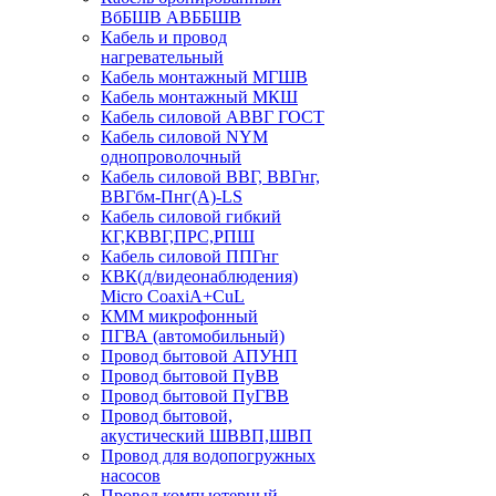
ВбБШВ АВББШВ
Кабель и провод
нагревательный
Кабель монтажный МГШВ
Кабель монтажный МКШ
Кабель силовой АВВГ ГОСТ
Кабель силовой NYM
однопроволочный
Кабель силовой ВВГ, ВВГнг,
ВВГбм-Пнг(А)-LS
Кабель силовой гибкий
КГ,КВВГ,ПРС,РПШ
Кабель силовой ППГнг
КВК(д/видеонаблюдения)
Micro CoaxiA+CuL
КММ микрофонный
ПГВА (автомобильный)
Провод бытовой АПУНП
Провод бытовой ПуВВ
Провод бытовой ПуГВВ
Провод бытовой,
акустический ШВВП,ШВП
Провод для водопогружных
насосов
Провод компьютерный