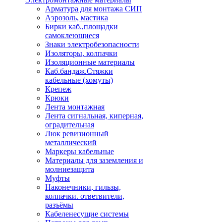
Арматура для монтажа СИП
Аэрозоль, мастика
Бирки каб.,площадки
самоклеющиеся
Знаки электробезопасности
Изоляторы, колпачки
Изоляционные материалы
Каб.бандаж.Стяжки
кабельные (хомуты)
Крепеж
Крюки
Лента монтажная
Лента сигнальная, киперная,
оградительная
Люк ревизионный
металлический
Маркеры кабельные
Материалы для заземления и
молниезащита
Муфты
Наконечники, гильзы,
колпачки. ответвители,
разъёмы
Кабеленесущие системы