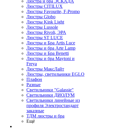
Люстра и бра ЭСКАДА
Люстры CITILUX
Люстры Favourite, F-Promo
Люстры Globo
Люстры Kink Light
Люстры Lussole
Люстры Rivoli, ЭРА
Люстры ST LUCE
Люстры и Бра Artis Luce
Люстры и бра Arte Lamp
Люстры и Бра Benetti
Люстры и бра Maytoni и
Freya
Люстры МаксЛайт
Люстры, светильники EGLO
Плафон
Разные
Светильники "Galassie"
Светильники ДИОЛУМ
Светильники линейные из
профиля Электростандарт
заказные
ТДМ люстры и бра
Ещё