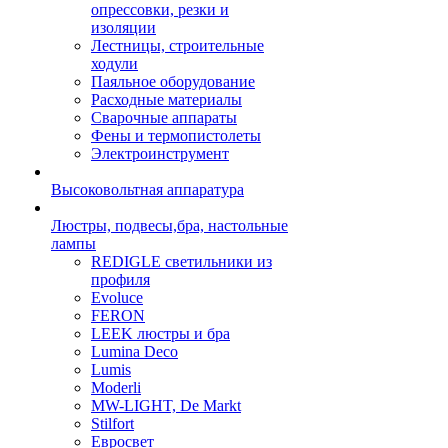
опрессовки, резки и
изоляции
Лестницы, строительные
ходули
Паяльное оборудование
Расходные материалы
Сварочные аппараты
Фены и термопистолеты
Электроинструмент
Высоковольтная аппаратура
Люстры, подвесы,бра, настольные
лампы
REDIGLE светильники из
профиля
Evoluce
FERON
LEEK люстры и бра
Lumina Deco
Lumis
Moderli
MW-LIGHT, De Markt
Stilfort
Евросвет