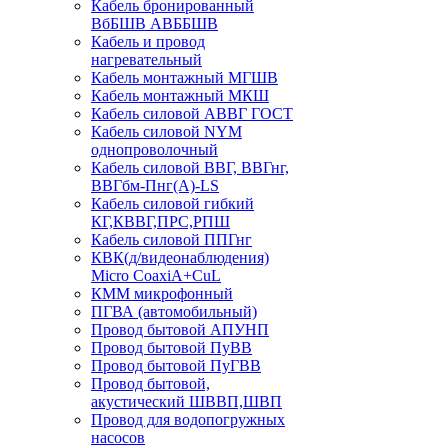
Кабель бронированный
ВбБШВ АВББШВ
Кабель и провод
нагревательный
Кабель монтажный МГШВ
Кабель монтажный МКШ
Кабель силовой АВВГ ГОСТ
Кабель силовой NYM
однопроволочный
Кабель силовой ВВГ, ВВГнг,
ВВГбм-Пнг(А)-LS
Кабель силовой гибкий
КГ,КВВГ,ПРС,РПШ
Кабель силовой ППГнг
КВК(д/видеонаблюдения)
Micro CoaxiA+CuL
КММ микрофонный
ПГВА (автомобильный)
Провод бытовой АПУНП
Провод бытовой ПуВВ
Провод бытовой ПуГВВ
Провод бытовой,
акустический ШВВП,ШВП
Провод для водопогружных
насосов