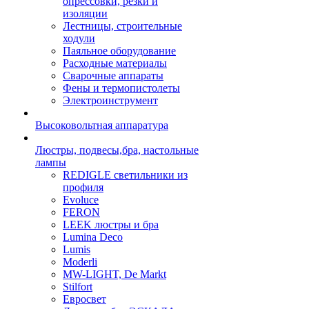
опрессовки, резки и
изоляции
Лестницы, строительные
ходули
Паяльное оборудование
Расходные материалы
Сварочные аппараты
Фены и термопистолеты
Электроинструмент
Высоковольтная аппаратура
Люстры, подвесы,бра, настольные
лампы
REDIGLE светильники из
профиля
Evoluce
FERON
LEEK люстры и бра
Lumina Deco
Lumis
Moderli
MW-LIGHT, De Markt
Stilfort
Евросвет