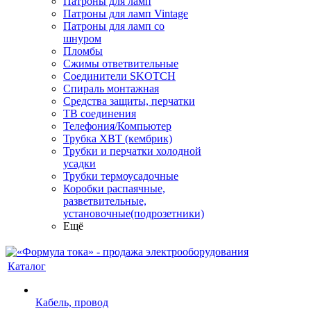
Патроны для ламп
Патроны для ламп Vintage
Патроны для ламп со
шнуром
Пломбы
Сжимы ответвительные
Соединители SKOTCH
Спираль монтажная
Средства защиты, перчатки
ТВ соединения
Телефония/Компьютер
Трубка ХВТ (кембрик)
Трубки и перчатки холодной
усадки
Трубки термоусадочные
Коробки распаячные,
разветвительные,
установочные(подрозетники)
Ещё
Каталог
Кабель, провод