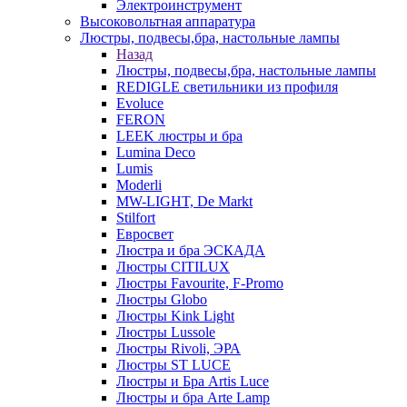
Электроинструмент
Высоковольтная аппаратура
Люстры, подвесы,бра, настольные лампы
Назад
Люстры, подвесы,бра, настольные лампы
REDIGLE светильники из профиля
Evoluce
FERON
LEEK люстры и бра
Lumina Deco
Lumis
Moderli
MW-LIGHT, De Markt
Stilfort
Евросвет
Люстра и бра ЭСКАДА
Люстры CITILUX
Люстры Favourite, F-Promo
Люстры Globo
Люстры Kink Light
Люстры Lussole
Люстры Rivoli, ЭРА
Люстры ST LUCE
Люстры и Бра Artis Luce
Люстры и бра Arte Lamp