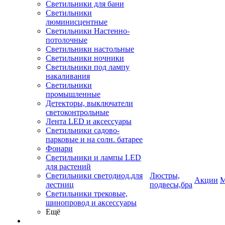
Светильники для бани
Светильники
люминисцентные
Светильники Настенно-
потолочные
Светильники настольные
Светильники ночники
Светильники под лампу
накаливания
Светильники
промышленные
Детекторы, выключатели
светоконтрольные
Лента LED и аксессуары
Светильники садово-
парковые и на солн. батарее
Фонари
Светильники и лампы LED
для растений
Светильники светодиод.для
Люстры,
Акции
М
лестниц
подвесы,бра
Светильники трековые,
шинопровод и аксессуары
Ещё