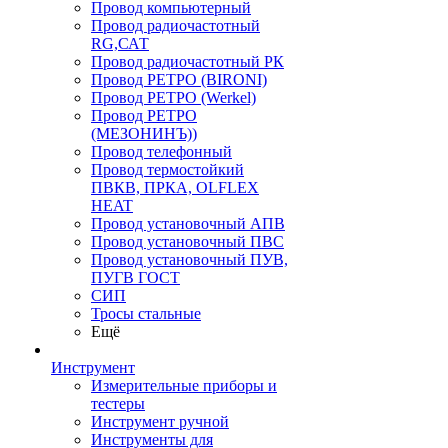
Провод компьютерный
Провод радиочастотный
RG,САТ
Провод радиочастотный РК
Провод РЕТРО (BIRONI)
Провод РЕТРО (Werkel)
Провод РЕТРО
(МЕЗОНИНЪ))
Провод телефонный
Провод термостойкий
ПВКВ, ПРКА, OLFLEX
HEAT
Провод установочный АПВ
Провод установочный ПВС
Провод установочный ПУВ,
ПУГВ ГОСТ
СИП
Тросы стальные
Ещё
Инструмент
Измерительные приборы и
тестеры
Инструмент ручной
Инструменты для