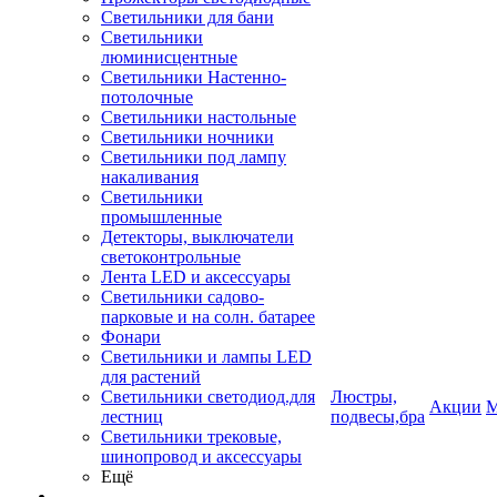
Светильники для бани
Светильники
люминисцентные
Светильники Настенно-
потолочные
Светильники настольные
Светильники ночники
Светильники под лампу
накаливания
Светильники
промышленные
Детекторы, выключатели
светоконтрольные
Лента LED и аксессуары
Светильники садово-
парковые и на солн. батарее
Фонари
Светильники и лампы LED
для растений
Светильники светодиод.для
Люстры,
Акции
М
лестниц
подвесы,бра
Светильники трековые,
шинопровод и аксессуары
Ещё