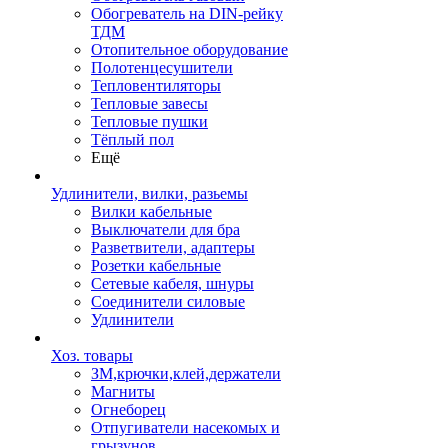
Обогреватель на DIN-рейку
ТДМ
Отопительное оборудование
Полотенцесушители
Тепловентиляторы
Тепловые завесы
Тепловые пушки
Тёплый пол
Ещё
Удлинители, вилки, разьемы
Вилки кабельные
Выключатели для бра
Разветвители, адаптеры
Розетки кабельные
Сетевые кабеля, шнуры
Соединители силовые
Удлинители
Хоз. товары
ЗМ,крючки,клей,держатели
Магниты
Огнеборец
Отпугиватели насекомых и
грызунов