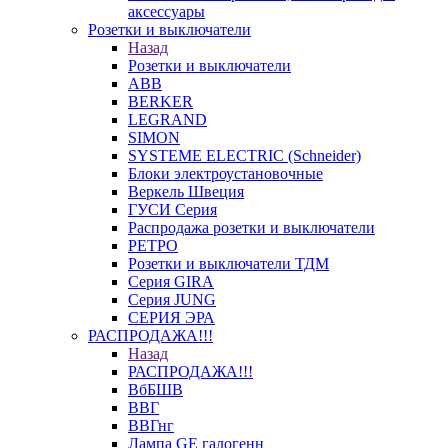
аксессуары
Розетки и выключатели
Назад
Розетки и выключатели
ABB
BERKER
LEGRAND
SIMON
SYSTEME ELECTRIC (Schneider)
Блоки электроустановочные
Веркель Швеция
ГУСИ Серия
Распродажа розетки и выключатели
РЕТРО
Розетки и выключатели ТДМ
Серия GIRA
Серия JUNG
СЕРИЯ ЭРА
РАСПРОДАЖА!!!
Назад
РАСПРОДАЖА!!!
ВбБШВ
ВВГ
ВВГнг
Лампа GE галогенн