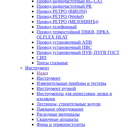
Провод радиочастотный RG,САТ
Провод радиочастотный РК
Провод РЕТРО (BIRONI)
Провод РЕТРО (Werkel)
Провод РЕТРО (МЕЗОНИНЪ))
Провод телефонный
Провод термостойкий ПВКВ, ПРКА,
OLFLEX HEAT
Провод установочный АПВ
Провод установочный ПВС
Провод установочный ПУВ, ПУГВ ГОСТ
СИП
Тросы стальные
Инструмент
Назад
Инструмент
Измерительные приборы и тестеры
Инструмент ручной
Инструменты для опрессовки, резки и
изоляции
Лестницы, строительные ходули
Паяльное оборудование
Расходные материалы
Сварочные аппараты
Фены и термопистолеты