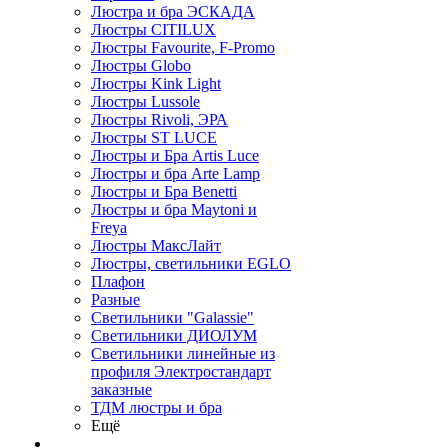
Люстра и бра ЭСКАДА
Люстры CITILUX
Люстры Favourite, F-Promo
Люстры Globo
Люстры Kink Light
Люстры Lussole
Люстры Rivoli, ЭРА
Люстры ST LUCE
Люстры и Бра Artis Luce
Люстры и бра Arte Lamp
Люстры и Бра Benetti
Люстры и бра Maytoni и
Freya
Люстры МаксЛайт
Люстры, светильники EGLO
Плафон
Разные
Светильники "Galassie"
Светильники ДИОЛУМ
Светильники линейные из
профиля Электростандарт
заказные
ТДМ люстры и бра
Ещё