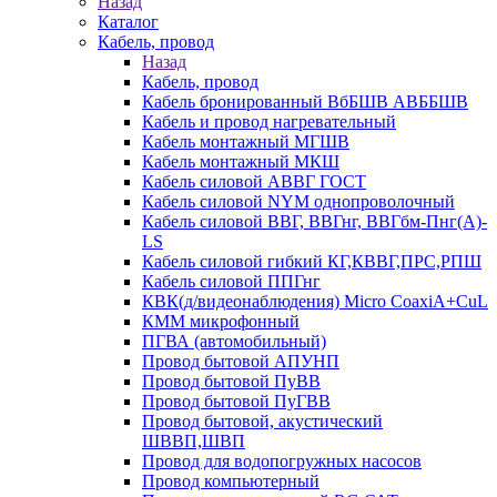
Назад
Каталог
Кабель, провод
Назад
Кабель, провод
Кабель бронированный ВбБШВ АВББШВ
Кабель и провод нагревательный
Кабель монтажный МГШВ
Кабель монтажный МКШ
Кабель силовой АВВГ ГОСТ
Кабель силовой NYM однопроволочный
Кабель силовой ВВГ, ВВГнг, ВВГбм-Пнг(А)-
LS
Кабель силовой гибкий КГ,КВВГ,ПРС,РПШ
Кабель силовой ППГнг
КВК(д/видеонаблюдения) Micro CoaxiA+CuL
КММ микрофонный
ПГВА (автомобильный)
Провод бытовой АПУНП
Провод бытовой ПуВВ
Провод бытовой ПуГВВ
Провод бытовой, акустический
ШВВП,ШВП
Провод для водопогружных насосов
Провод компьютерный