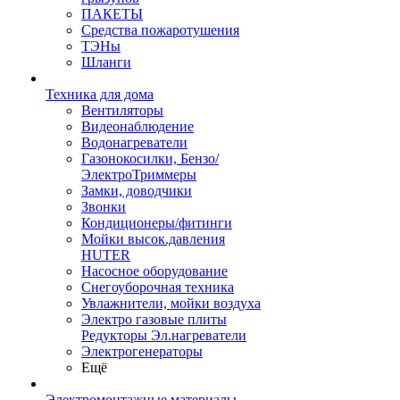
ПАКЕТЫ
Средства пожаротушения
ТЭНы
Шланги
Техника для дома
Вентиляторы
Видеонаблюдение
Водонагреватели
Газонокосилки, Бензо/
ЭлектроТриммеры
Замки, доводчики
Звонки
Кондиционеры/фитинги
Мойки высок.давления
HUTER
Насосное оборудование
Снегоуборочная техника
Увлажнители, мойки воздуха
Электро газовые плиты
Редукторы Эл.нагреватели
Электрогенераторы
Ещё
Электромонтажные материалы