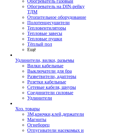
Обогреватель газовый
Обогреватель на DIN-рейку
ТДМ
Отопительное оборудование
Полотенцесушители
Тепловентиляторы
Тепловые завесы
Тепловые пушки
Тёплый пол
Ещё
Удлинители, вилки, разьемы
Вилки кабельные
Выключатели для бра
Разветвители, адаптеры
Розетки кабельные
Сетевые кабеля, шнуры
Соединители силовые
Удлинители
Хоз. товары
ЗМ,крючки,клей,держатели
Магниты
Огнеборец
Отпугиватели насекомых и