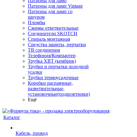
Патроны для ламп
Патроны для ламп Vintage
Патроны для ламп со
шнуром
Пломбы
Сжимы ответвительные
Соединители SKOTCH
Спираль монтажная
Средства защиты, перчатки
ТВ соединения
Телефония/Компьютер
Трубка ХВТ (кембрик)
Трубки и перчатки холодной
усадки
Трубки термоусадочные
Коробки распаячные,
разветвительные,
установочные(подрозетники)
Ещё
Каталог
Кабель, провод