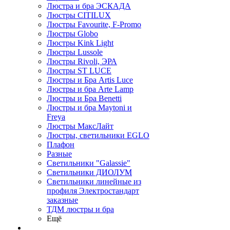
Люстра и бра ЭСКАДА
Люстры CITILUX
Люстры Favourite, F-Promo
Люстры Globo
Люстры Kink Light
Люстры Lussole
Люстры Rivoli, ЭРА
Люстры ST LUCE
Люстры и Бра Artis Luce
Люстры и бра Arte Lamp
Люстры и Бра Benetti
Люстры и бра Maytoni и
Freya
Люстры МаксЛайт
Люстры, светильники EGLO
Плафон
Разные
Светильники "Galassie"
Светильники ДИОЛУМ
Светильники линейные из
профиля Электростандарт
заказные
ТДМ люстры и бра
Ещё