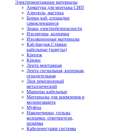
Электромонтажные материалы
Арматура для монтажа СИП
Аэрозоль, мастика
Бирки каб.,площадки
самоклеющиеся
Знаки электробезопасности
Изоляторы, колпачки
Изоляционные материалы
Каб.бандаж.Стяжки
кабельные (хомуты)
Крепеж
Крюки
Лента монтажная
Лента сигнальная, киперная,
оградительная
Люк ревизионный
металлический
Маркеры кабельные
Материалы для заземления и
молниезащита
Муфты
Наконечники, гильзы,
колпачки. ответвители,
разъёмы
Кабеленесущие системы