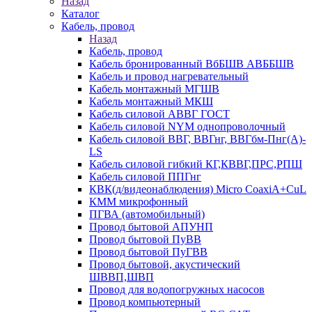
Назад
Каталог
Кабель, провод
Назад
Кабель, провод
Кабель бронированный ВбБШВ АВББШВ
Кабель и провод нагревательный
Кабель монтажный МГШВ
Кабель монтажный МКШ
Кабель силовой АВВГ ГОСТ
Кабель силовой NYM однопроволочный
Кабель силовой ВВГ, ВВГнг, ВВГбм-Пнг(А)-
LS
Кабель силовой гибкий КГ,КВВГ,ПРС,РПШ
Кабель силовой ППГнг
КВК(д/видеонаблюдения) Micro CoaxiA+CuL
КММ микрофонный
ПГВА (автомобильный)
Провод бытовой АПУНП
Провод бытовой ПуВВ
Провод бытовой ПуГВВ
Провод бытовой, акустический
ШВВП,ШВП
Провод для водопогружных насосов
Провод компьютерный