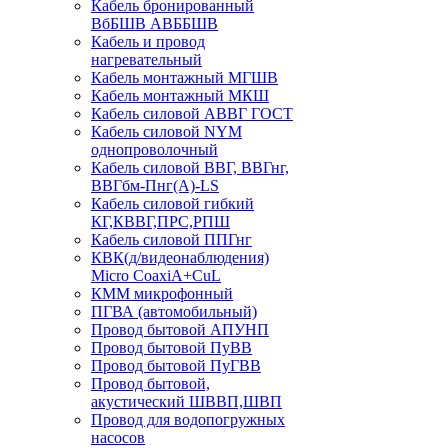
Кабель бронированный
ВбБШВ АВББШВ
Кабель и провод
нагревательный
Кабель монтажный МГШВ
Кабель монтажный МКШ
Кабель силовой АВВГ ГОСТ
Кабель силовой NYM
однопроволочный
Кабель силовой ВВГ, ВВГнг,
ВВГбм-Пнг(А)-LS
Кабель силовой гибкий
КГ,КВВГ,ПРС,РПШ
Кабель силовой ППГнг
КВК(д/видеонаблюдения)
Micro CoaxiA+CuL
КММ микрофонный
ПГВА (автомобильный)
Провод бытовой АПУНП
Провод бытовой ПуВВ
Провод бытовой ПуГВВ
Провод бытовой,
акустический ШВВП,ШВП
Провод для водопогружных
насосов