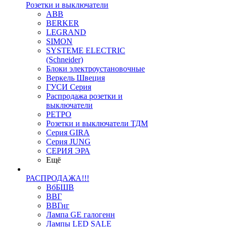
Розетки и выключатели
ABB
BERKER
LEGRAND
SIMON
SYSTEME ELECTRIC
(Schneider)
Блоки электроустановочные
Веркель Швеция
ГУСИ Серия
Распродажа розетки и
выключатели
РЕТРО
Розетки и выключатели ТДМ
Серия GIRA
Серия JUNG
СЕРИЯ ЭРА
Ещё
РАСПРОДАЖА!!!
ВбБШВ
ВВГ
ВВГнг
Лампа GE галогенн
Лампы LED SALE