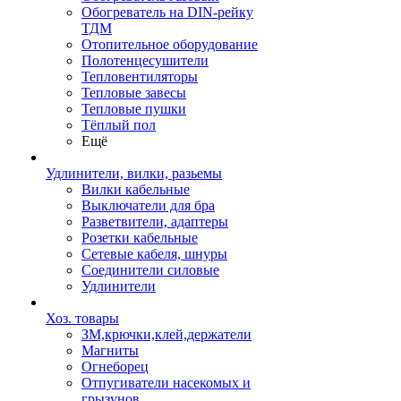
Обогреватель на DIN-рейку
ТДМ
Отопительное оборудование
Полотенцесушители
Тепловентиляторы
Тепловые завесы
Тепловые пушки
Тёплый пол
Ещё
Удлинители, вилки, разьемы
Вилки кабельные
Выключатели для бра
Разветвители, адаптеры
Розетки кабельные
Сетевые кабеля, шнуры
Соединители силовые
Удлинители
Хоз. товары
ЗМ,крючки,клей,держатели
Магниты
Огнеборец
Отпугиватели насекомых и
грызунов