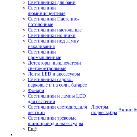
Светильники для бани
Светильники
люминисцентные
Светильники Настенно-
потолочные
Светильники настольные
Светильники ночники
Светильники под лампу
накаливания
Светильники
промышленные
Детекторы, выключатели
светоконтрольные
Лента LED и аксессуары
Светильники садово-
парковые и на солн. батарее
Фонари
Светильники и лампы LED
для растений
Светильники светодиод.для
Люстры,
Акции
М
лестниц
подвесы,бра
Светильники трековые,
шинопровод и аксессуары
Ещё