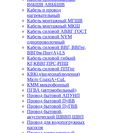
ВбБШВ АВББШВ
Кабель и провод
нагревательный
Кабель монтажный МГШВ
Кабель монтажный МКШ
Кабель силовой АВВГ ГОСТ
Кабель силовой NYM
однопроволочный
Кабель силовой ВВГ, ВВГнг,
ВВГбм-Пнг(А)-LS
Кабель силовой гибкий
КГ,КВВГ,ПРС,РПШ
Кабель силовой ППГнг
КВК(д/видеонаблюдения)
Micro CoaxiA+CuL
КММ микрофонный
ПГВА (автомобильный)
Провод бытовой АПУНП
Провод бытовой ПуВВ
Провод бытовой ПуГВВ
Провод бытовой,
акустический ШВВП,ШВП
Провод для водопогружных
насосов
Провод компьютерный