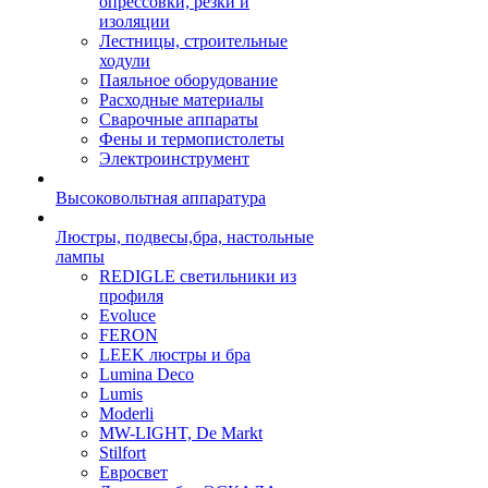
опрессовки, резки и
изоляции
Лестницы, строительные
ходули
Паяльное оборудование
Расходные материалы
Сварочные аппараты
Фены и термопистолеты
Электроинструмент
Высоковольтная аппаратура
Люстры, подвесы,бра, настольные
лампы
REDIGLE светильники из
профиля
Evoluce
FERON
LEEK люстры и бра
Lumina Deco
Lumis
Moderli
MW-LIGHT, De Markt
Stilfort
Евросвет