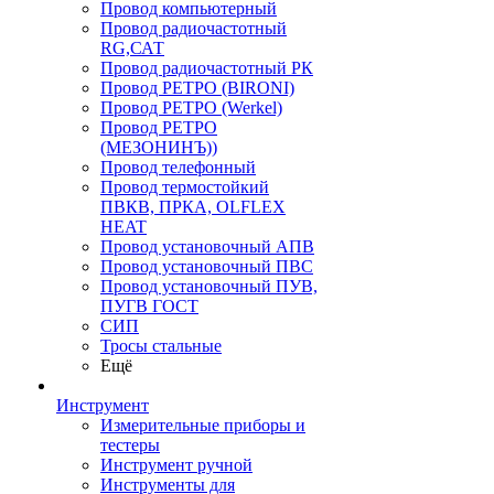
Провод компьютерный
Провод радиочастотный
RG,САТ
Провод радиочастотный РК
Провод РЕТРО (BIRONI)
Провод РЕТРО (Werkel)
Провод РЕТРО
(МЕЗОНИНЪ))
Провод телефонный
Провод термостойкий
ПВКВ, ПРКА, OLFLEX
HEAT
Провод установочный АПВ
Провод установочный ПВС
Провод установочный ПУВ,
ПУГВ ГОСТ
СИП
Тросы стальные
Ещё
Инструмент
Измерительные приборы и
тестеры
Инструмент ручной
Инструменты для