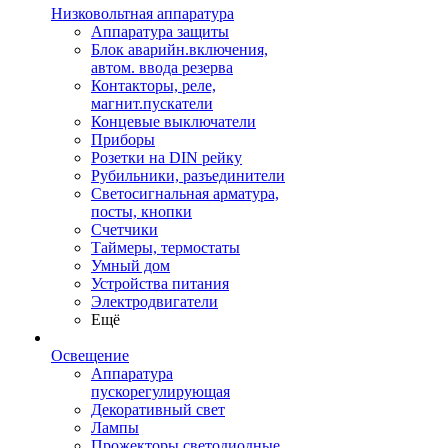
Низковольтная аппаратура
Аппаратура защиты
Блок аварийн.включения,
автом. ввода резерва
Контакторы, реле,
магнит.пускатели
Концевые выключатели
Приборы
Розетки на DIN рейку
Рубильники, разъединители
Светосигнальная арматура,
посты, кнопки
Счетчики
Таймеры, термостаты
Умный дом
Устройства питания
Электродвигатели
Ещё
Освещение
Аппаратура
пускорегулирующая
Декоративный свет
Лампы
Прожекторы светодиодные