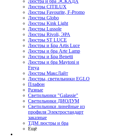
Люстра и бра ЭСКАДА
Люстры CITILUX
Люстры Favourite, F-Promo
Люстры Globo
Люстры Kink Light
Люстры Lussole
Люстры Rivoli, ЭРА
Люстры ST LUCE
Люстры и Бра Artis Luce
Люстры и бра Arte Lamp
Люстры и Бра Benetti
Люстры и бра Maytoni и
Freya
Люстры МаксЛайт
Люстры, светильники EGLO
Плафон
Разные
Светильники "Galassie"
Светильники ДИОЛУМ
Светильники линейные из
профиля Электростандарт
заказные
ТДМ люстры и бра
Ещё