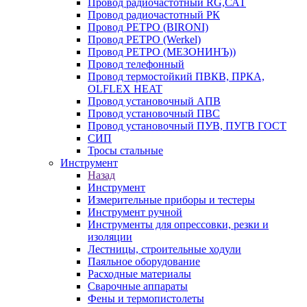
Провод радиочастотный RG,САТ
Провод радиочастотный РК
Провод РЕТРО (BIRONI)
Провод РЕТРО (Werkel)
Провод РЕТРО (МЕЗОНИНЪ))
Провод телефонный
Провод термостойкий ПВКВ, ПРКА,
OLFLEX HEAT
Провод установочный АПВ
Провод установочный ПВС
Провод установочный ПУВ, ПУГВ ГОСТ
СИП
Тросы стальные
Инструмент
Назад
Инструмент
Измерительные приборы и тестеры
Инструмент ручной
Инструменты для опрессовки, резки и
изоляции
Лестницы, строительные ходули
Паяльное оборудование
Расходные материалы
Сварочные аппараты
Фены и термопистолеты