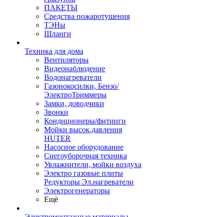
ПАКЕТЫ
Средства пожаротушения
ТЭНы
Шланги
Техника для дома
Вентиляторы
Видеонаблюдение
Водонагреватели
Газонокосилки, Бензо/
ЭлектроТриммеры
Замки, доводчики
Звонки
Кондиционеры/фитинги
Мойки высок.давления
HUTER
Насосное оборудование
Снегоуборочная техника
Увлажнители, мойки воздуха
Электро газовые плиты
Редукторы Эл.нагреватели
Электрогенераторы
Ещё
Электромонтажные материалы