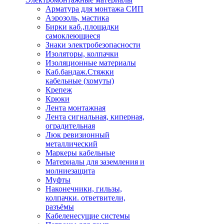
Арматура для монтажа СИП
Аэрозоль, мастика
Бирки каб.,площадки
самоклеющиеся
Знаки электробезопасности
Изоляторы, колпачки
Изоляционные материалы
Каб.бандаж.Стяжки
кабельные (хомуты)
Крепеж
Крюки
Лента монтажная
Лента сигнальная, киперная,
оградительная
Люк ревизионный
металлический
Маркеры кабельные
Материалы для заземления и
молниезащита
Муфты
Наконечники, гильзы,
колпачки. ответвители,
разъёмы
Кабеленесущие системы