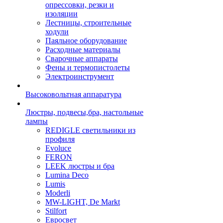
опрессовки, резки и
изоляции
Лестницы, строительные
ходули
Паяльное оборудование
Расходные материалы
Сварочные аппараты
Фены и термопистолеты
Электроинструмент
Высоковольтная аппаратура
Люстры, подвесы,бра, настольные
лампы
REDIGLE светильники из
профиля
Evoluce
FERON
LEEK люстры и бра
Lumina Deco
Lumis
Moderli
MW-LIGHT, De Markt
Stilfort
Евросвет