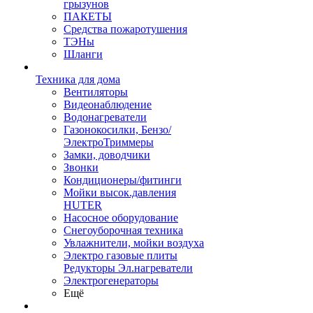
грызунов
ПАКЕТЫ
Средства пожаротушения
ТЭНы
Шланги
Техника для дома
Вентиляторы
Видеонаблюдение
Водонагреватели
Газонокосилки, Бензо/
ЭлектроТриммеры
Замки, доводчики
Звонки
Кондиционеры/фитинги
Мойки высок.давления
HUTER
Насосное оборудование
Снегоуборочная техника
Увлажнители, мойки воздуха
Электро газовые плиты
Редукторы Эл.нагреватели
Электрогенераторы
Ещё