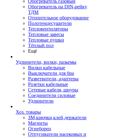
Обогреватель газовый
Обогреватель на DIN-рейку
ТДМ
Отопительное оборудование
Полотенцесушители
Тепловентиляторы
Тепловые завесы
Тепловые пушки
Тёплый пол
Ещё
Удлинители, вилки, разьемы
Вилки кабельные
Выключатели для бра
Разветвители, адаптеры
Розетки кабельные
Сетевые кабеля, шнуры
Соединители силовые
Удлинители
Хоз. товары
ЗМ,крючки,клей,держатели
Магниты
Огнеборец
Отпугиватели насекомых и