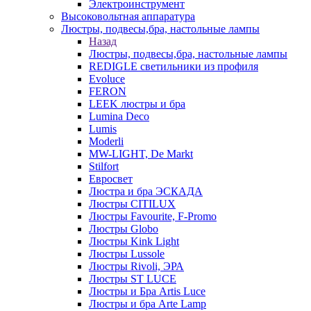
Электроинструмент
Высоковольтная аппаратура
Люстры, подвесы,бра, настольные лампы
Назад
Люстры, подвесы,бра, настольные лампы
REDIGLE светильники из профиля
Evoluce
FERON
LEEK люстры и бра
Lumina Deco
Lumis
Moderli
MW-LIGHT, De Markt
Stilfort
Евросвет
Люстра и бра ЭСКАДА
Люстры CITILUX
Люстры Favourite, F-Promo
Люстры Globo
Люстры Kink Light
Люстры Lussole
Люстры Rivoli, ЭРА
Люстры ST LUCE
Люстры и Бра Artis Luce
Люстры и бра Arte Lamp