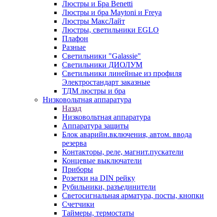
Люстры и Бра Benetti
Люстры и бра Maytoni и Freya
Люстры МаксЛайт
Люстры, светильники EGLO
Плафон
Разные
Светильники "Galassie"
Светильники ДИОЛУМ
Светильники линейные из профиля
Электростандарт заказные
ТДМ люстры и бра
Низковольтная аппаратура
Назад
Низковольтная аппаратура
Аппаратура защиты
Блок аварийн.включения, автом. ввода
резерва
Контакторы, реле, магнит.пускатели
Концевые выключатели
Приборы
Розетки на DIN рейку
Рубильники, разъединители
Светосигнальная арматура, посты, кнопки
Счетчики
Таймеры, термостаты