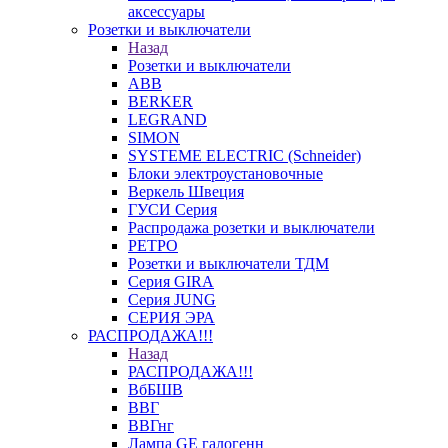
аксессуары
Розетки и выключатели
Назад
Розетки и выключатели
ABB
BERKER
LEGRAND
SIMON
SYSTEME ELECTRIC (Schneider)
Блоки электроустановочные
Веркель Швеция
ГУСИ Серия
Распродажа розетки и выключатели
РЕТРО
Розетки и выключатели ТДМ
Серия GIRA
Серия JUNG
СЕРИЯ ЭРА
РАСПРОДАЖА!!!
Назад
РАСПРОДАЖА!!!
ВбБШВ
ВВГ
ВВГнг
Лампа GE галогенн