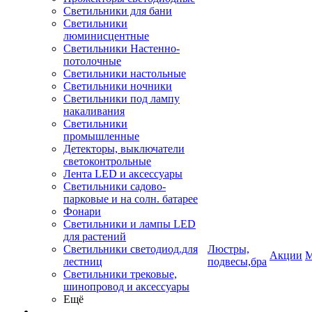
Светильники для бани
Светильники
люминисцентные
Светильники Настенно-
потолочные
Светильники настольные
Светильники ночники
Светильники под лампу
накаливания
Светильники
промышленные
Детекторы, выключатели
светоконтрольные
Лента LED и аксессуары
Светильники садово-
парковые и на солн. батарее
Фонари
Светильники и лампы LED
для растений
Светильники светодиод.для
Люстры,
Акции
М
лестниц
подвесы,бра
Светильники трековые,
шинопровод и аксессуары
Ещё