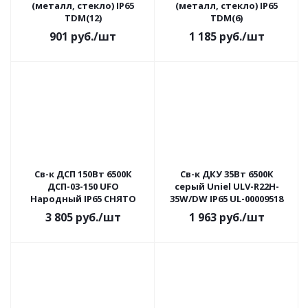
(металл, стекло) IP65
(металл, стекло) IP65
TDM(12)
TDM(6)
901
руб.
/шт
1 185
руб.
/шт
Св-к ДСП 150Вт 6500К
Св-к ДКУ 35Вт 6500К
ДСП-03-150 UFO
серый Uniel ULV-R22H-
Народный IP65 СНЯТО
35W/DW IP65 UL-00009518
3 805
руб.
/шт
1 963
руб.
/шт