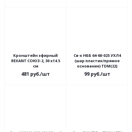
Кронштейн эфирный
Св-к НББ 64-60-025 УХЛ4
REXANT СОЮЗ-2, 30 х14.5
(шар пластик/прямое
см
основание) TDM(22)
481
руб.
/шт
99
руб.
/шт