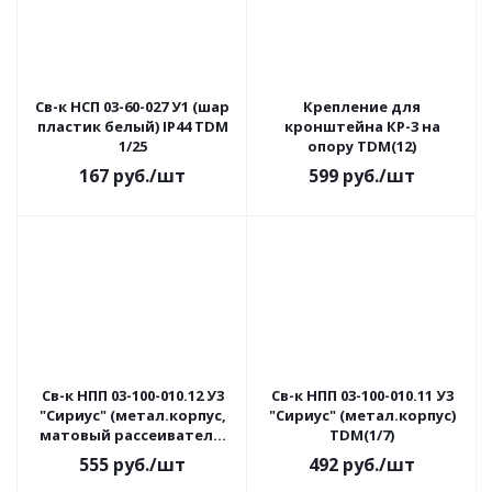
Св-к НСП 03-60-027 У1 (шар
Крепление для
пластик белый) IP44 TDM
кронштейна КР-3 на
1/25
опору TDM(12)
167
руб.
/шт
599
руб.
/шт
Св-к НПП 03-100-010.12 У3
Св-к НПП 03-100-010.11 У3
"Сириус" (метал.корпус,
"Сириус" (метал.корпус)
матовый рассеиватель)
TDM(1/7)
TDM(1/7)
555
руб.
/шт
492
руб.
/шт