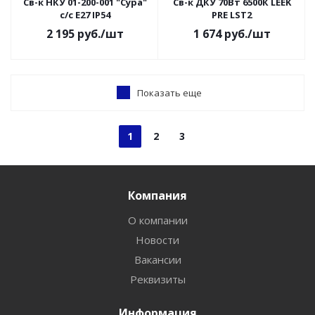
Св-к НКУ 01-200-001 "Сура"
Св-к ДКУ 70Вт 6500К LEEK
с/с Е27 IP54
PRE LST2
2 195
руб.
/шт
1 674
руб.
/шт
Показать еще
1
2
3
Компания
О компании
Новости
Вакансии
Реквизиты
Информация