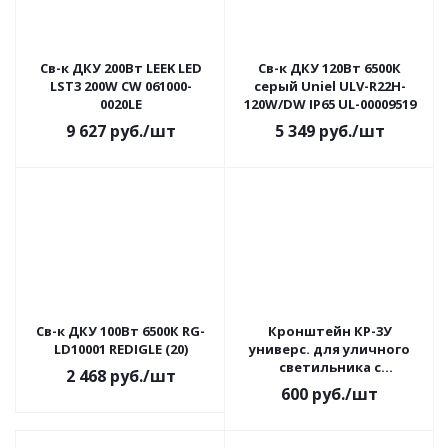
Св-к ДКУ 200Вт LEEK LED
Св-к ДКУ 120Вт 6500К
LST3 200W CW 061000-
серый Uniel ULV-R22H-
0020LE
120W/DW IP65 UL-00009519
9 627
руб.
/шт
5 349
руб.
/шт
Св-к ДКУ 100Вт 6500К RG-
Кронштейн КР-3У
LD10001 REDIGLE (20)
универс. для уличного
светильника с
2 468
руб.
/шт
переменным углом под
600
руб.
/шт
ленту TDM 1/10