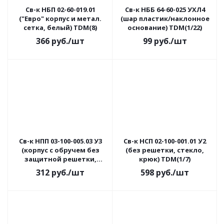
Св-к НБП 02-60-019.01
Св-к НББ 64-60-025 УХЛ4
("Евро" корпус и метал.
(шар пластик/наклонное
сетка, белый) TDM(8)
основание) TDM(1/22)
366
руб.
/шт
99
руб.
/шт
Св-к НПП 03-100-005.03 У3
Св-к НСП 02-100-001.01 У2
(корпус с обручем без
(без решетки, стекло,
защитной решетки,
крюк) TDM(1/7)
черный) TDM(1/5)
312
руб.
/шт
598
руб.
/шт