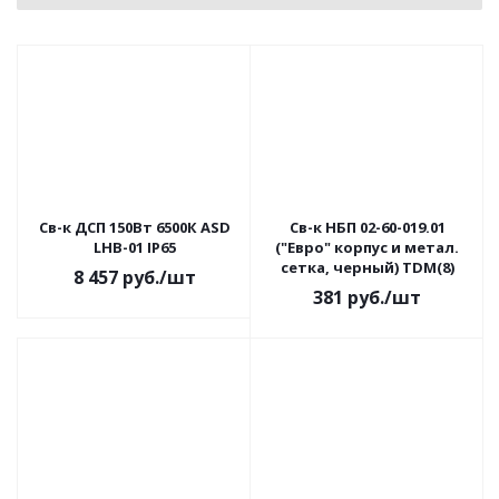
Св-к ДСП 150Вт 6500К ASD
Св-к НБП 02-60-019.01
LHB-01 IP65
("Евро" корпус и метал.
сетка, черный) TDM(8)
8 457
руб.
/шт
381
руб.
/шт