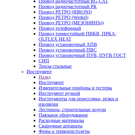
Провод радиочастотный RG,САТ
Провод радиочастотный РК
Провод РЕТРО (BIRONI)
Провод РЕТРО (Werkel)
Провод РЕТРО (МЕЗОНИНЪ))
Провод телефонный
Провод термостойкий ПВКВ, ПРКА,
OLFLEX HEAT
Провод установочный АПВ
Провод установочный ПВС
Провод установочный ПУВ, ПУГВ ГОСТ
СИП
Тросы стальные
Инструмент
Назад
Инструмент
Измерительные приборы и тестеры
Инструмент ручной
Инструменты для опрессовки, резки и
изоляции
Лестницы, строительные ходули
Паяльное оборудование
Расходные материалы
Сварочные аппараты
Фены и термопистолеты