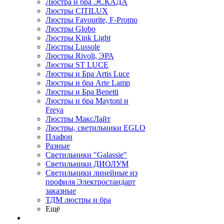
Люстра и бра ЭСКАДА
Люстры CITILUX
Люстры Favourite, F-Promo
Люстры Globo
Люстры Kink Light
Люстры Lussole
Люстры Rivoli, ЭРА
Люстры ST LUCE
Люстры и Бра Artis Luce
Люстры и бра Arte Lamp
Люстры и Бра Benetti
Люстры и бра Maytoni и
Freya
Люстры МаксЛайт
Люстры, светильники EGLO
Плафон
Разные
Светильники "Galassie"
Светильники ДИОЛУМ
Светильники линейные из
профиля Электростандарт
заказные
ТДМ люстры и бра
Ещё