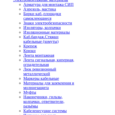
Арматура для монтажа СИП
Аэрозоль, мастика
Бирки каб.,площадки
самоклеющиеся
Знаки электробезопасности
Изоляторы, колпачки
Изоляционные материалы
Каб.бандаж.Стяжки
кабельные (хомуты)
Крепеж
Крюки
Лента монтажная
Лента сигнальная, киперная,
оградительная
Люк ревизионный
металлический
Маркеры кабельные
Материалы для заземления и
молниезащита
Муфты
Наконечники, гильзы,
колпачки. ответвители,
разъёмы
Кабеленесущие системы