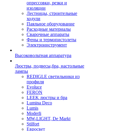
опрессовки, резки и
изоляции
Лестницы, строительные
ходули
Паяльное оборудование
Расходные материалы
Сварочные аппараты
Фены и термопистолеты
Электроинструмент
Высоковольтная аппаратура
Люстры, подвесы,бра, настольные
лампы
REDIGLE светильники из
профиля
Evoluce
FERON
LEEK люстры и бра
Lumina Deco
Lumis
Moderli
MW-LIGHT, De Markt
Stilfort
Евросвет