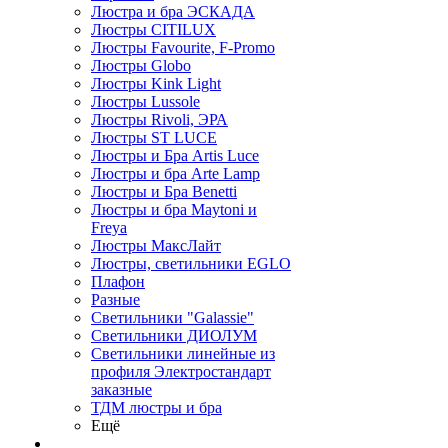
Люстра и бра ЭСКАДА
Люстры CITILUX
Люстры Favourite, F-Promo
Люстры Globo
Люстры Kink Light
Люстры Lussole
Люстры Rivoli, ЭРА
Люстры ST LUCE
Люстры и Бра Artis Luce
Люстры и бра Arte Lamp
Люстры и Бра Benetti
Люстры и бра Maytoni и
Freya
Люстры МаксЛайт
Люстры, светильники EGLO
Плафон
Разные
Светильники "Galassie"
Светильники ДИОЛУМ
Светильники линейные из
профиля Электростандарт
заказные
ТДМ люстры и бра
Ещё