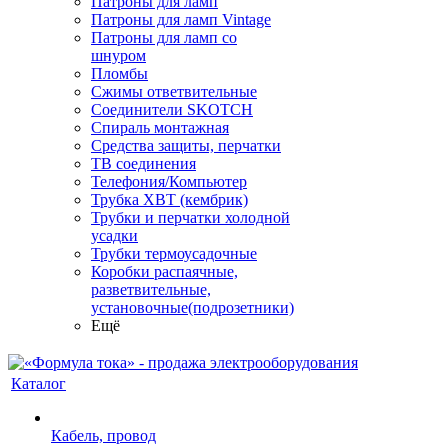
Патроны для ламп
Патроны для ламп Vintage
Патроны для ламп со
шнуром
Пломбы
Сжимы ответвительные
Соединители SKOTCH
Спираль монтажная
Средства защиты, перчатки
ТВ соединения
Телефония/Компьютер
Трубка ХВТ (кембрик)
Трубки и перчатки холодной
усадки
Трубки термоусадочные
Коробки распаячные,
разветвительные,
установочные(подрозетники)
Ещё
Каталог
Кабель, провод