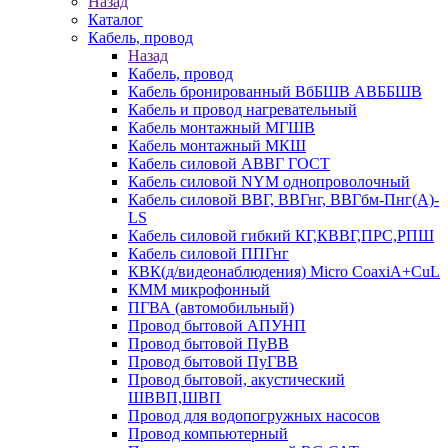
Назад
Каталог
Кабель, провод
Назад
Кабель, провод
Кабель бронированный ВбБШВ АВББШВ
Кабель и провод нагревательный
Кабель монтажный МГШВ
Кабель монтажный МКШ
Кабель силовой АВВГ ГОСТ
Кабель силовой NYM однопроволочный
Кабель силовой ВВГ, ВВГнг, ВВГбм-Пнг(А)-
LS
Кабель силовой гибкий КГ,КВВГ,ПРС,РПШ
Кабель силовой ППГнг
КВК(д/видеонаблюдения) Micro CoaxiA+CuL
КММ микрофонный
ПГВА (автомобильный)
Провод бытовой АПУНП
Провод бытовой ПуВВ
Провод бытовой ПуГВВ
Провод бытовой, акустический
ШВВП,ШВП
Провод для водопогружных насосов
Провод компьютерный