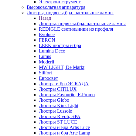
Электроинструмент
Высоковольтная аппаратура
Люстры, подвесы,бра, настольные лампы
Назад
Люстры, подвесы,бра, настольные лампы
REDIGLE светильники из профиля
Evoluce
FERON
LEEK люстры и бра
Lumina Deco
Lumis
Moderli
MW-LIGHT, De Markt
Stilfort
Евросвет
Люстра и бра ЭСКАДА
Люстры CITILUX
Люстры Favourite, F-Promo
Люстры Globo
Люстры Kink Light
Люстры Lussole
Люстры Rivoli, ЭРА
Люстры ST LUCE
Люстры и Бра Artis Luce
Люстры и бра Arte Lamp