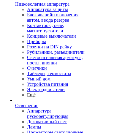
Низковольтная аппаратура
Аппаратура защиты
Блок аварийн.включения,
автом. ввода резерва
Контакторы, реле,
магнит.пускатели
Концевые выключатели
Приборы
Розетки на DIN рейку
Рубильники, разъединители
Светосигнальная арматура,
посты, кнопки
Счетчики
Таймеры, термостаты
Умный дом
Устройства питания
Электродвигатели
Ещё
Освещение
Аппаратура
пускорегулирующая
Декоративный свет
Лампы
Прожекторы светодиодные