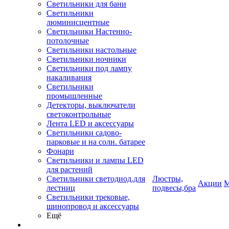
Светильники для бани
Светильники
люминисцентные
Светильники Настенно-
потолочные
Светильники настольные
Светильники ночники
Светильники под лампу
накаливания
Светильники
промышленные
Детекторы, выключатели
светоконтрольные
Лента LED и аксессуары
Светильники садово-
парковые и на солн. батарее
Фонари
Светильники и лампы LED
для растений
Светильники светодиод.для
Люстры,
Акции
М
лестниц
подвесы,бра
Светильники трековые,
шинопровод и аксессуары
Ещё