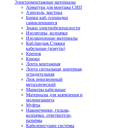
Электромонтажные материалы
Арматура для монтажа СИП
Аэрозоль, мастика
Бирки каб.,площадки
самоклеющиеся
Знаки электробезопасности
Изоляторы, колпачки
Изоляционные материалы
Каб.бандаж.Стяжки
кабельные (хомуты)
Крепеж
Крюки
Лента монтажная
Лента сигнальная, киперная,
оградительная
Люк ревизионный
металлический
Маркеры кабельные
Материалы для заземления и
молниезащита
Муфты
Наконечники, гильзы,
колпачки. ответвители,
разъёмы
Кабеленесущие системы