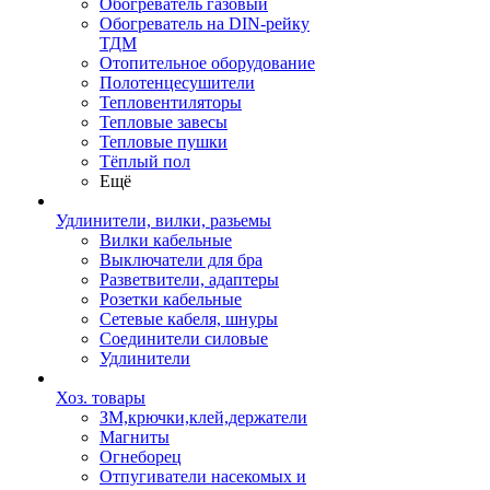
Обогреватель газовый
Обогреватель на DIN-рейку
ТДМ
Отопительное оборудование
Полотенцесушители
Тепловентиляторы
Тепловые завесы
Тепловые пушки
Тёплый пол
Ещё
Удлинители, вилки, разьемы
Вилки кабельные
Выключатели для бра
Разветвители, адаптеры
Розетки кабельные
Сетевые кабеля, шнуры
Соединители силовые
Удлинители
Хоз. товары
ЗМ,крючки,клей,держатели
Магниты
Огнеборец
Отпугиватели насекомых и