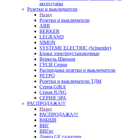
аксессуары
Розетки и выключатели
Назад
Розетки и выключатели
ABB
BERKER
LEGRAND
SIMON
SYSTEME ELECTRIC (Schneider)
Блоки электроустановочные
Веркель Швеция
ГУСИ Серия
Распродажа розетки и выключатели
РЕТРО
Розетки и выключатели ТДМ
Серия GIRA
Серия JUNG
СЕРИЯ ЭРА
РАСПРОДАЖА!!!
Назад
РАСПРОДАЖА!!!
ВбБШВ
ВВГ
ВВГнг
Лампа GE галогенн