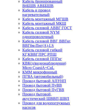
Кабель бронированный
ВбБШВ АВББШВ
Кабель и провод
нагревательный
Кабель монтажный МГШВ
Кабель монтажный МКШ
Кабель силовой АВВГ ГОСТ
Кабель силовой NYM
однопроволочный
Кабель силовой ВВГ, ВВГнг,
ВВГбм-Пнг(А)-LS
Кабель силовой гибкий
КГ,КВВГ,ПРС,РПШ
Кабель силовой ППГнг
КВК(д/видеонаблюдения)
Micro CoaxiA+CuL
КММ микрофонный
ПГВА (автомобильный)
Провод бытовой АПУНП
Провод бытовой ПуВВ
Провод бытовой ПуГВВ
Провод бытовой,
акустический ШВВП,ШВП
Провод для водопогружных
насосов