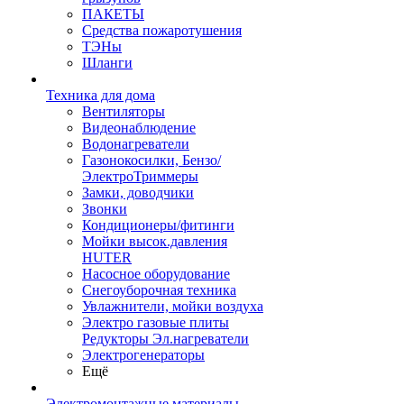
ПАКЕТЫ
Средства пожаротушения
ТЭНы
Шланги
Техника для дома
Вентиляторы
Видеонаблюдение
Водонагреватели
Газонокосилки, Бензо/
ЭлектроТриммеры
Замки, доводчики
Звонки
Кондиционеры/фитинги
Мойки высок.давления
HUTER
Насосное оборудование
Снегоуборочная техника
Увлажнители, мойки воздуха
Электро газовые плиты
Редукторы Эл.нагреватели
Электрогенераторы
Ещё
Электромонтажные материалы