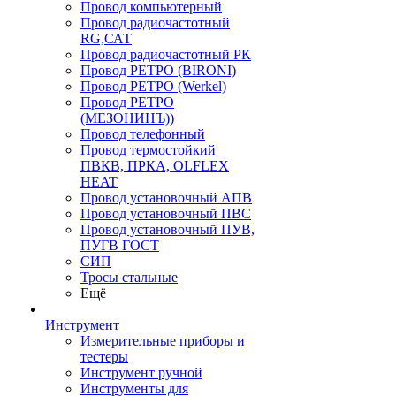
Провод компьютерный
Провод радиочастотный
RG,САТ
Провод радиочастотный РК
Провод РЕТРО (BIRONI)
Провод РЕТРО (Werkel)
Провод РЕТРО
(МЕЗОНИНЪ))
Провод телефонный
Провод термостойкий
ПВКВ, ПРКА, OLFLEX
HEAT
Провод установочный АПВ
Провод установочный ПВС
Провод установочный ПУВ,
ПУГВ ГОСТ
СИП
Тросы стальные
Ещё
Инструмент
Измерительные приборы и
тестеры
Инструмент ручной
Инструменты для