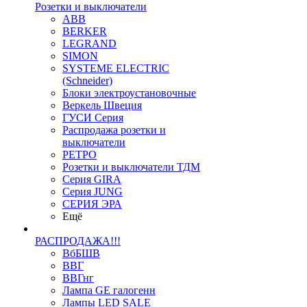
Розетки и выключатели
ABB
BERKER
LEGRAND
SIMON
SYSTEME ELECTRIC
(Schneider)
Блоки электроустановочные
Веркель Швеция
ГУСИ Серия
Распродажа розетки и
выключатели
РЕТРО
Розетки и выключатели ТДМ
Серия GIRA
Серия JUNG
СЕРИЯ ЭРА
Ещё
РАСПРОДАЖА!!!
ВбБШВ
ВВГ
ВВГнг
Лампа GE галогенн
Лампы LED SALE