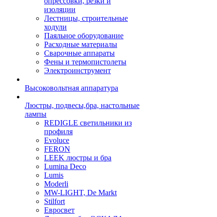
опрессовки, резки и
изоляции
Лестницы, строительные
ходули
Паяльное оборудование
Расходные материалы
Сварочные аппараты
Фены и термопистолеты
Электроинструмент
Высоковольтная аппаратура
Люстры, подвесы,бра, настольные
лампы
REDIGLE светильники из
профиля
Evoluce
FERON
LEEK люстры и бра
Lumina Deco
Lumis
Moderli
MW-LIGHT, De Markt
Stilfort
Евросвет