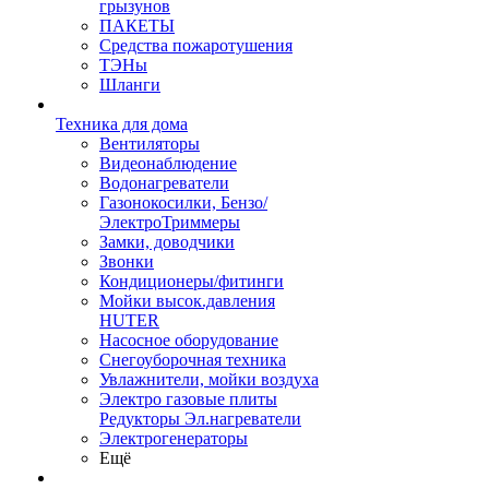
грызунов
ПАКЕТЫ
Средства пожаротушения
ТЭНы
Шланги
Техника для дома
Вентиляторы
Видеонаблюдение
Водонагреватели
Газонокосилки, Бензо/
ЭлектроТриммеры
Замки, доводчики
Звонки
Кондиционеры/фитинги
Мойки высок.давления
HUTER
Насосное оборудование
Снегоуборочная техника
Увлажнители, мойки воздуха
Электро газовые плиты
Редукторы Эл.нагреватели
Электрогенераторы
Ещё