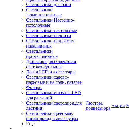
Светильники для бани
Светильники
люминисцентные
Светильники Настенно-
потолочные
Светильники настольные
Светильники ночники
Светильники под лампу
накаливания
Светильники
промышленные
Детекторы, выключатели
светоконтрольные
Лента LED и аксессуары
Светильники садово-
парковые и на солн. батарее
Фонари
Светильники и лампы LED
для растений
Светильники светодиод.для
Люстры,
Акции
М
лестниц
подвесы,бра
Светильники трековые,
шинопровод и аксессуары
Ещё