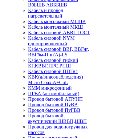
ВбБШВ АВББШВ
Кабель и провод
нагревательный
Кабель монтажный МГШВ
Кабель монтажный МКШ
Кабель силовой АВВГ ГОСТ
Кабель силовой NYM
однопроволочный
Кабель силовой ВВГ, ВВГнг,
ВВГбм-Пнг(А)-LS
Кабель силовой гибкий
КГ,КВВГ,ПРС,РПШ
Кабель силовой ППГнг
КВК(д/видеонаблюдения)
Micro CoaxiA+CuL
КММ микрофонный
ПГВА (автомобильный)
Провод бытовой АПУНП
Провод бытовой ПуВВ
Провод бытовой ПуГВВ
Провод бытовой,
акустический ШВВП,ШВП
Провод для водопогружных
насосов
Провод компьютерный