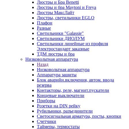
Люстры и Бра Benetti
Люстры и бра Maytoni и Freya
Люстры МаксЛайт
Люстры, светильники EGLO
Плафон
Разные
Светильники "Galassie"
Светильники ДИОЛУМ
Светильники линейные из профиля
Электростандарт заказные
ТДМ люстры и бра
Низковольтная аппаратура
Назад
Низковольтная аппаратура
Аппаратура защиты
Блок аварийн.включения, автом. ввода
резерва
Контакторы, реле, магнит.пускатели
Концевые выключатели
Приборы
Розетки на DIN рейку
Рубильники, разъединители
Светосигнальная арматура, посты, кнопки
Счетчики
Таймеры, термостаты