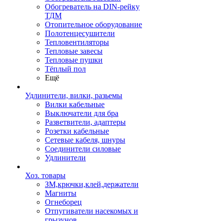
Обогреватель на DIN-рейку
ТДМ
Отопительное оборудование
Полотенцесушители
Тепловентиляторы
Тепловые завесы
Тепловые пушки
Тёплый пол
Ещё
Удлинители, вилки, разьемы
Вилки кабельные
Выключатели для бра
Разветвители, адаптеры
Розетки кабельные
Сетевые кабеля, шнуры
Соединители силовые
Удлинители
Хоз. товары
ЗМ,крючки,клей,держатели
Магниты
Огнеборец
Отпугиватели насекомых и
грызунов