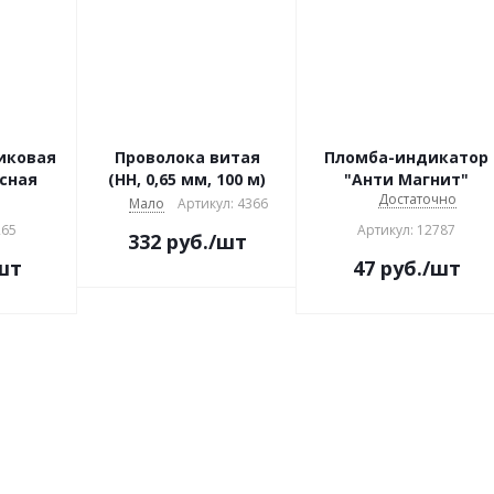
иковая
Проволока витая
Пломба-индикатор
асная
(HH, 0,65 мм, 100 м)
"Анти Магнит"
Достаточно
Мало
Артикул: 4366
265
Артикул: 12787
332
руб.
/шт
шт
47
руб.
/шт