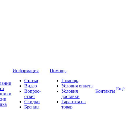
Информация
Помощь
Статьи
Помощь
пании
Видео
Условия оплаты
ти
Ещё
Вопрос-
Условия
Контакты
дники
ответ
доставки
сии
Скидки
Гарантия на
ика
Бренды
товар