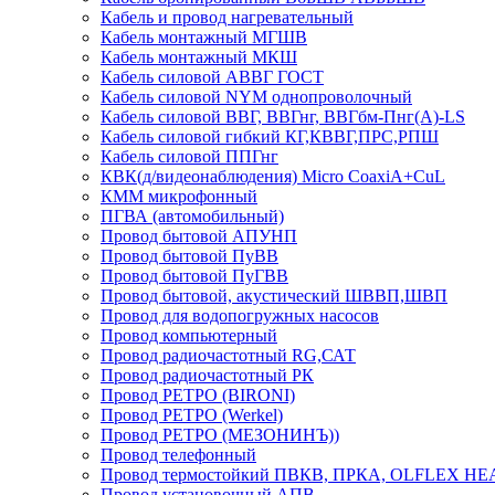
Кабель и провод нагревательный
Кабель монтажный МГШВ
Кабель монтажный МКШ
Кабель силовой АВВГ ГОСТ
Кабель силовой NYM однопроволочный
Кабель силовой ВВГ, ВВГнг, ВВГбм-Пнг(А)-LS
Кабель силовой гибкий КГ,КВВГ,ПРС,РПШ
Кабель силовой ППГнг
КВК(д/видеонаблюдения) Micro CoaxiA+CuL
КММ микрофонный
ПГВА (автомобильный)
Провод бытовой АПУНП
Провод бытовой ПуВВ
Провод бытовой ПуГВВ
Провод бытовой, акустический ШВВП,ШВП
Провод для водопогружных насосов
Провод компьютерный
Провод радиочастотный RG,САТ
Провод радиочастотный РК
Провод РЕТРО (BIRONI)
Провод РЕТРО (Werkel)
Провод РЕТРО (МЕЗОНИНЪ))
Провод телефонный
Провод термостойкий ПВКВ, ПРКА, OLFLEX HE
Провод установочный АПВ