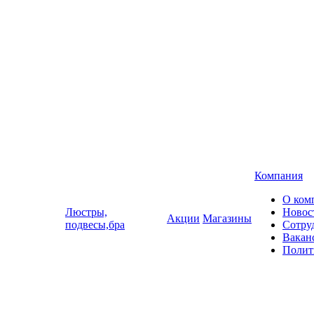
Компания
О ком
Люстры,
Новос
Акции
Магазины
подвесы,бра
Сотру
Вакан
Полит