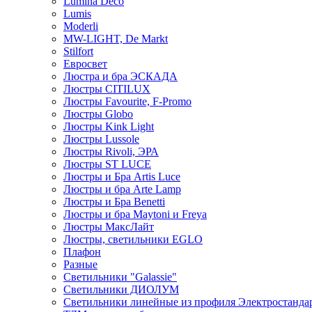
Lumina Deco
Lumis
Moderli
MW-LIGHT, De Markt
Stilfort
Евросвет
Люстра и бра ЭСКАДА
Люстры CITILUX
Люстры Favourite, F-Promo
Люстры Globo
Люстры Kink Light
Люстры Lussole
Люстры Rivoli, ЭРА
Люстры ST LUCE
Люстры и Бра Artis Luce
Люстры и бра Arte Lamp
Люстры и Бра Benetti
Люстры и бра Maytoni и Freya
Люстры МаксЛайт
Люстры, светильники EGLO
Плафон
Разные
Светильники "Galassie"
Светильники ДИОЛУМ
Светильники линейные из профиля Электростандар