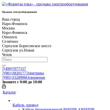
Продажа электрооборудования
Ваш город
Наро-Фоминск
Москва
Наро-Фоминск
Обнинск
Селятино
Серпухов Борисовское шоссе
Серпухов ул.Новая
Чехов
7(499)7077157
7(901)3820177
Электрика
7(901)3328996
Освещение
Звоните с 9:00 до 19:00
Каталог
Кабель, провод
Кабель бронированный ВбБШВ АВББШВ