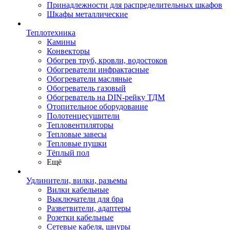
Принадлежности для распределительных шкафов
Шкафы металлические
Теплотехника
Камины
Конвекторы
Обогрев труб, кровли, водостоков
Обогреватели инфрактасные
Обогреватели масляные
Обогреватель газовый
Обогреватель на DIN-рейку ТДМ
Отопительное оборудование
Полотенцесушители
Тепловентиляторы
Тепловые завесы
Тепловые пушки
Тёплый пол
Ещё
Удлинители, вилки, разьемы
Вилки кабельные
Выключатели для бра
Разветвители, адаптеры
Розетки кабельные
Сетевые кабеля, шнуры