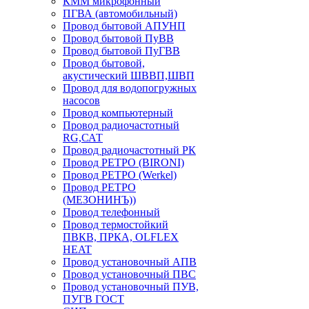
КММ микрофонный
ПГВА (автомобильный)
Провод бытовой АПУНП
Провод бытовой ПуВВ
Провод бытовой ПуГВВ
Провод бытовой,
акустический ШВВП,ШВП
Провод для водопогружных
насосов
Провод компьютерный
Провод радиочастотный
RG,САТ
Провод радиочастотный РК
Провод РЕТРО (BIRONI)
Провод РЕТРО (Werkel)
Провод РЕТРО
(МЕЗОНИНЪ))
Провод телефонный
Провод термостойкий
ПВКВ, ПРКА, OLFLEX
HEAT
Провод установочный АПВ
Провод установочный ПВС
Провод установочный ПУВ,
ПУГВ ГОСТ