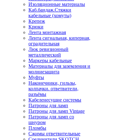
Изоляционные материалы
Каб.бандаж.Стяжки
кабельные (хомуты)
Крепеж
Крюки
Лента монтажная
Лента сигнальная, киперная,
оградительная
Люк ревизионный
металлический
Маркеры кабельные
Материалы для заземления и
молниезащита
Муфты
Наконечники, гильзы,
колпачки. ответвители,
разъёмы
Кабеленесущие системы
Патроны для ламп
Патроны для ламп Vintage
Патроны для ламп со
шнуром
Пломбы
Сжимы ответвительные
Соединители SKOTCH