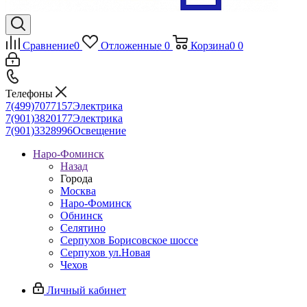
Сравнение
0
Отложенные
0
Корзина
0
0
Телефоны
7(499)7077157
Электрика
7(901)3820177
Электрика
7(901)3328996
Освещение
Наро-Фоминск
Назад
Города
Москва
Наро-Фоминск
Обнинск
Селятино
Серпухов Борисовское шоссе
Серпухов ул.Новая
Чехов
Личный кабинет