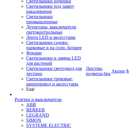
Светильники ночники
Светильники под лампу
накаливания
Светильники
промышленные
Детекторы, выключатели
светоконтрольные
Лента LED и аксессуары
Светильники садово-
парковые и на солн. батарее
Фонари
Светильники и лампы LED
для растений
Светильники светодиод.для
Люстры,
Акции
М
лестниц
подвесы,бра
Светильники трековые,
шинопровод и аксессуары
Ещё
Розетки и выключатели
ABB
BERKER
LEGRAND
SIMON
SYSTEME ELECTRIC