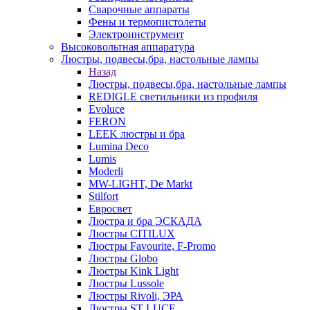
Сварочные аппараты
Фены и термопистолеты
Электроинструмент
Высоковольтная аппаратура
Люстры, подвесы,бра, настольные лампы
Назад
Люстры, подвесы,бра, настольные лампы
REDIGLE светильники из профиля
Evoluce
FERON
LEEK люстры и бра
Lumina Deco
Lumis
Moderli
MW-LIGHT, De Markt
Stilfort
Евросвет
Люстра и бра ЭСКАДА
Люстры CITILUX
Люстры Favourite, F-Promo
Люстры Globo
Люстры Kink Light
Люстры Lussole
Люстры Rivoli, ЭРА
Люстры ST LUCE