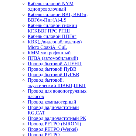
Кабель силовой NYM
однопроволочный
Кабель силовой ВВГ, ВВГнг,
ВВГбм-Пнг(А)-LS
Кабель силовой гибкий
КГ,КВВГ,ПРС,РПШ
Кабель силовой ППГнг
КВК(д/видеонаблюдения)
Micro CoaxiA+CuL
КММ микрофонный
ПГВА (автомобильный)
Провод бытовой АПУНП
Провод бытовой ПуВВ
Провод бытовой ПуГВВ
Провод бытовой,
акустический ШВВП,ШВП
Провод для водопогружных
насосов
Провод компьютерный
Провод радиочастотный
RG,САТ
Провод радиочастотный РК
Провод РЕТРО (BIRONI)
Провод РЕТРО (Werkel)
Провод РЕТРО