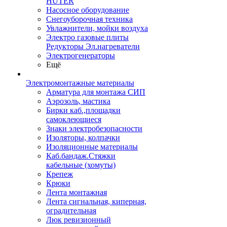
HUTER
Насосное оборудование
Снегоуборочная техника
Увлажнители, мойки воздуха
Электро газовые плиты
Редукторы Эл.нагреватели
Электрогенераторы
Ещё
Электромонтажные материалы
Арматура для монтажа СИП
Аэрозоль, мастика
Бирки каб.,площадки
самоклеющиеся
Знаки электробезопасности
Изоляторы, колпачки
Изоляционные материалы
Каб.бандаж.Стяжки
кабельные (хомуты)
Крепеж
Крюки
Лента монтажная
Лента сигнальная, киперная,
оградительная
Люк ревизионный