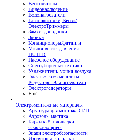
Вентиляторы
Видеонаблюдение
Водонагреватели
Газонокосилки, Бензо/
ЭлектроТриммеры
Замки, доводчики
Звонки
Кондиционеры/фитинги
Мойки высок.давления
HUTER
Насосное оборудование
Снегоуборочная техника
Увлажнители, мойки воздуха
Электро газовые плиты
Редукторы Эл.нагреватели
Электрогенераторы
Ещё
Электромонтажные материалы
Арматура для монтажа СИП
Аэрозоль, мастика
Бирки каб.,площадки
самоклеющиеся
Знаки электробезопасности
Изоляторы, колпачки