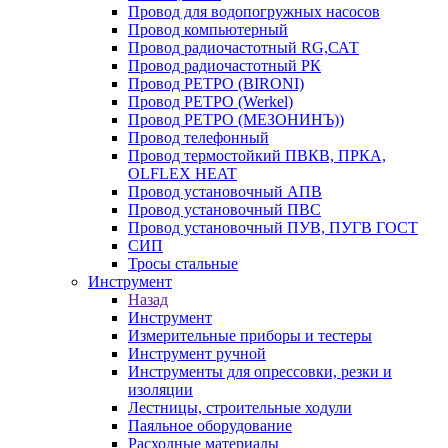
Провод для водопогружных насосов
Провод компьютерный
Провод радиочастотный RG,САТ
Провод радиочастотный РК
Провод РЕТРО (BIRONI)
Провод РЕТРО (Werkel)
Провод РЕТРО (МЕЗОНИНЪ))
Провод телефонный
Провод термостойкий ПВКВ, ПРКА,
OLFLEX HEAT
Провод установочный АПВ
Провод установочный ПВС
Провод установочный ПУВ, ПУГВ ГОСТ
СИП
Тросы стальные
Инструмент
Назад
Инструмент
Измерительные приборы и тестеры
Инструмент ручной
Инструменты для опрессовки, резки и
изоляции
Лестницы, строительные ходули
Паяльное оборудование
Расходные материалы