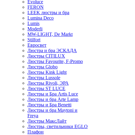
Evoluce
FERON
LEEK люстры и бра
Lumina Deco
Lumis
Moderli
MW-LIGHT, De Markt
Stilfort
Евросвет
Люстра и бра ЭСКАДА
Люстры CITILUX
Люстры Favourite, F-Promo
Люстры Globo
Люстры Kink Light
Люстры Lussole
Люстры Rivoli, ЭРА
Люстры ST LUCE
Люстры и Бра Artis Luce
Люстры и бра Arte Lamp
Люстры и Бра Benetti
Люстры и бра Maytoni и
Freya
Люстры МаксЛайт
Люстры, светильники EGLO
Плафон