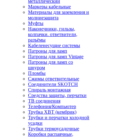
металлический
Маркеры кабельные
Материалы для заземления и
молниезащита
Муфты
Наконечники, гильзы,
колпачки. ответвители,
разъёмы
Кабеленесущие системы
Патроны для ламп
Патроны для ламп Vintage
Патроны для ламп со
шнуром
Пломбы
Сжимы ответвительные
Соединители SKOTCH
Спираль монтажная
Средства защиты, перчатки
ТВ соединения
Телефония/Компьютер
Трубка ХВТ (кембрик)
Трубки и перчатки холодной
усадки
Трубки термоусадочные
Коробки распаячные,