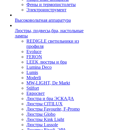
Фены и термопистолеты
Электроинструмент
Высоковольтная аппаратура
Люстры, подвесы,бра, настольные
лампы
REDIGLE светильники из
профиля
Evoluce
FERON
LEEK люстры и бра
Lumina Deco
Lumis
Moderli
MW-LIGHT, De Markt
Stilfort
Евросвет
Люстра и бра ЭСКАДА
Люстры CITILUX
Люстры Favourite, F-Promo
Люстры Globo
Люстры Kink Light
Люстры Lussole
Люстры Rivoli, ЭРА