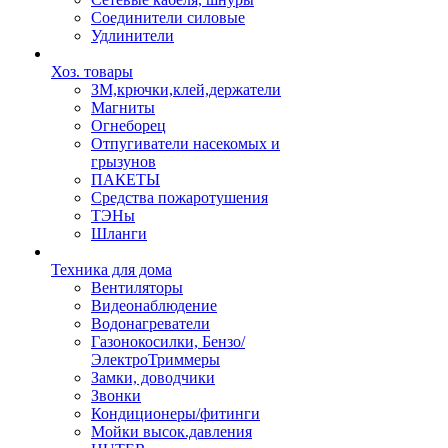
Соединители силовые
Удлинители
Хоз. товары
ЗМ,крючки,клей,держатели
Магниты
Огнеборец
Отпугиватели насекомых и
грызунов
ПАКЕТЫ
Средства пожаротушения
ТЭНы
Шланги
Техника для дома
Вентиляторы
Видеонаблюдение
Водонагреватели
Газонокосилки, Бензо/
ЭлектроТриммеры
Замки, доводчики
Звонки
Кондиционеры/фитинги
Мойки высок.давления