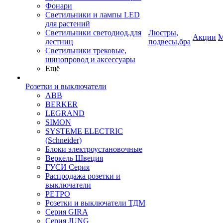
Фонари
Светильники и лампы LED
для растений
Светильники светодиод.для
Люстры,
Акции
М
лестниц
подвесы,бра
Светильники трековые,
шинопровод и аксессуары
Ещё
Розетки и выключатели
ABB
BERKER
LEGRAND
SIMON
SYSTEME ELECTRIC
(Schneider)
Блоки электроустановочные
Веркель Швеция
ГУСИ Серия
Распродажа розетки и
выключатели
РЕТРО
Розетки и выключатели ТДМ
Серия GIRA
Серия JUNG