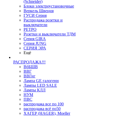
(Schneider)
Блоки электроустановочные
Веркель Швеция
ГУСИ Серия
Распродажа розетки и
выключатели
РЕТРО
Розетки и выключатели ТДМ
Серия GIRA
Серия JUNG
СЕРИЯ ЭРА
Ещё
РАСПРОДАЖА!!!
ВбБШВ
ВВГ
ВВГнг
Лампа GE галогенн
Лампы LED SALE
Лампы КЛЛ
НУМ
ПВС
распродажа все по 100
распродажа всё по50
ХАГЕР (HAGER), Moeller