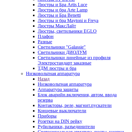
Люстры и Бра Artis Luce
Люстры и бра Arte Lamp
Люстры и Бра Benetti
Люстры и бра Maytoni и Freya
Люстры МаксЛайт
Люстры, светильники EGLO
Плафон
Разные
Светильники "Galassie"
Светильники ДИОЛУМ
Светильники линейные из профиля
Электростандарт заказные
ТДМ люстры и бра
Низковольтная аппаратура
Назад
Низковольтная аппаратура
Аппаратура защиты
Блок аварийн.включения, автом. ввода
резерва
Контакторы, реле, магнит.пускатели
Концевые выключатели
Приборы
Розетки на DIN рейку
Рубильники, разъединители
Светосигнальная арматура, посты, кнопки