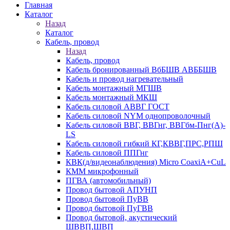
Главная
Каталог
Назад
Каталог
Кабель, провод
Назад
Кабель, провод
Кабель бронированный ВбБШВ АВББШВ
Кабель и провод нагревательный
Кабель монтажный МГШВ
Кабель монтажный МКШ
Кабель силовой АВВГ ГОСТ
Кабель силовой NYM однопроволочный
Кабель силовой ВВГ, ВВГнг, ВВГбм-Пнг(А)-
LS
Кабель силовой гибкий КГ,КВВГ,ПРС,РПШ
Кабель силовой ППГнг
КВК(д/видеонаблюдения) Micro CoaxiA+CuL
КММ микрофонный
ПГВА (автомобильный)
Провод бытовой АПУНП
Провод бытовой ПуВВ
Провод бытовой ПуГВВ
Провод бытовой, акустический
ШВВП,ШВП