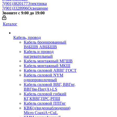
7(901)3820177
Электрика
7(901)3328996
Освещение
Звоните с 9:00 до 19:00
Каталог
Кабель, провод
Кабель бронированный
ВбБШВ АВББШВ
Кабель и провод
нагревательный
Кабель монтажный МГШВ
Кабель монтажный МКШ
Кабель силовой АВВГ ГОСТ
Кабель силовой NYM
однопроволочный
Кабель силовой ВВГ, ВВГнг,
ВВГбм-Пнг(А)-LS
Кабель силовой гибкий
КГ,КВВГ,ПРС,РПШ
Кабель силовой ППГнг
КВК(д/видеонаблюдения)
Micro CoaxiA+CuL