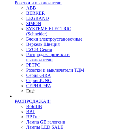
Розетки и выключатели
ABB
BERKER
LEGRAND
SIMON
SYSTEME ELECTRIC
(Schneider)
Блоки электроустановочные
Веркель Швеция
ГУСИ Серия
Распродажа розетки и
выключатели
РЕТРО
Розетки и выключатели ТДМ
Серия GIRA
Серия JUNG
СЕРИЯ ЭРА
Ещё
РАСПРОДАЖА!!!
ВбБШВ
ВВГ
ВВГнг
Лампа GE галогенн
Лампы LED SALE