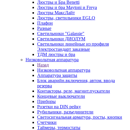
Люстры и Бра Benetti
Люстры и бра Maytoni и Freya
Люстры МаксЛайт
Люстры, светильники EGLO
Плафон
Разные
Светильники "Galassie"
Светильники ДИОЛУМ
Светильники линейные из профиля
Электростандарт заказные
ТДМ люстры и бра
Низковольтная аппаратура
Назад
Низковольтная аппаратура
Аппаратура защиты
Блок аварийн.включения, автом. ввода
резерва
Контакторы, реле, магнит.пускатели
Концевые выключатели
Приборы
Розетки на DIN рейку
Рубильники, разъединители
Светосигнальная арматура, посты, кнопки
Счетчики
Таймеры, термостаты