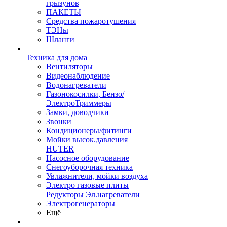
грызунов
ПАКЕТЫ
Средства пожаротушения
ТЭНы
Шланги
Техника для дома
Вентиляторы
Видеонаблюдение
Водонагреватели
Газонокосилки, Бензо/
ЭлектроТриммеры
Замки, доводчики
Звонки
Кондиционеры/фитинги
Мойки высок.давления
HUTER
Насосное оборудование
Снегоуборочная техника
Увлажнители, мойки воздуха
Электро газовые плиты
Редукторы Эл.нагреватели
Электрогенераторы
Ещё