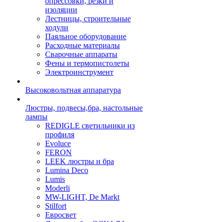
опрессовки, резки и
изоляции
Лестницы, строительные
ходули
Паяльное оборудование
Расходные материалы
Сварочные аппараты
Фены и термопистолеты
Электроинструмент
Высоковольтная аппаратура
Люстры, подвесы,бра, настольные
лампы
REDIGLE светильники из
профиля
Evoluce
FERON
LEEK люстры и бра
Lumina Deco
Lumis
Moderli
MW-LIGHT, De Markt
Stilfort
Евросвет