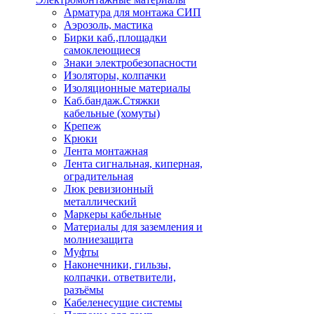
Арматура для монтажа СИП
Аэрозоль, мастика
Бирки каб.,площадки
самоклеющиеся
Знаки электробезопасности
Изоляторы, колпачки
Изоляционные материалы
Каб.бандаж.Стяжки
кабельные (хомуты)
Крепеж
Крюки
Лента монтажная
Лента сигнальная, киперная,
оградительная
Люк ревизионный
металлический
Маркеры кабельные
Материалы для заземления и
молниезащита
Муфты
Наконечники, гильзы,
колпачки. ответвители,
разъёмы
Кабеленесущие системы