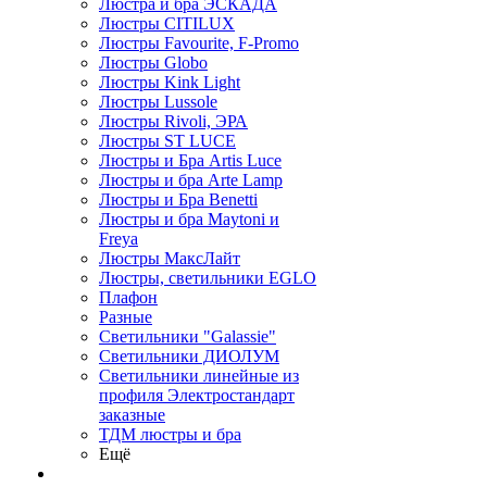
Люстра и бра ЭСКАДА
Люстры CITILUX
Люстры Favourite, F-Promo
Люстры Globo
Люстры Kink Light
Люстры Lussole
Люстры Rivoli, ЭРА
Люстры ST LUCE
Люстры и Бра Artis Luce
Люстры и бра Arte Lamp
Люстры и Бра Benetti
Люстры и бра Maytoni и
Freya
Люстры МаксЛайт
Люстры, светильники EGLO
Плафон
Разные
Светильники "Galassie"
Светильники ДИОЛУМ
Светильники линейные из
профиля Электростандарт
заказные
ТДМ люстры и бра
Ещё