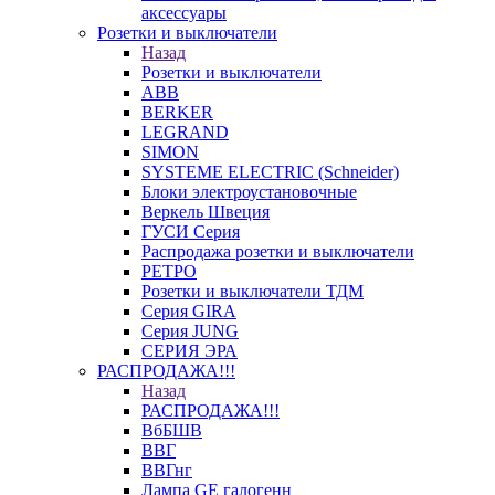
аксессуары
Розетки и выключатели
Назад
Розетки и выключатели
ABB
BERKER
LEGRAND
SIMON
SYSTEME ELECTRIC (Schneider)
Блоки электроустановочные
Веркель Швеция
ГУСИ Серия
Распродажа розетки и выключатели
РЕТРО
Розетки и выключатели ТДМ
Серия GIRA
Серия JUNG
СЕРИЯ ЭРА
РАСПРОДАЖА!!!
Назад
РАСПРОДАЖА!!!
ВбБШВ
ВВГ
ВВГнг
Лампа GE галогенн