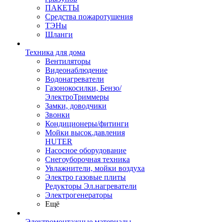
ПАКЕТЫ
Средства пожаротушения
ТЭНы
Шланги
Техника для дома
Вентиляторы
Видеонаблюдение
Водонагреватели
Газонокосилки, Бензо/
ЭлектроТриммеры
Замки, доводчики
Звонки
Кондиционеры/фитинги
Мойки высок.давления
HUTER
Насосное оборудование
Снегоуборочная техника
Увлажнители, мойки воздуха
Электро газовые плиты
Редукторы Эл.нагреватели
Электрогенераторы
Ещё
Электромонтажные материалы