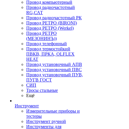
Провод компьютерный
Провод радиочастотный
RG,САТ
Провод радиочастотный РК
Провод РЕТРО (BIRONI)
Провод РЕТРО (Werkel)
Провод РЕТРО
(МЕЗОНИНЪ))
Провод телефонный
Провод термостойкий
ПВКВ, ПРКА, OLFLEX
HEAT
Провод установочный АПВ
Провод установочный ПВС
Провод установочный ПУВ,
ПУГВ ГОСТ
СИП
Тросы стальные
Ещё
Инструмент
Измерительные приборы и
тестеры
Инструмент ручной
Инструменты для