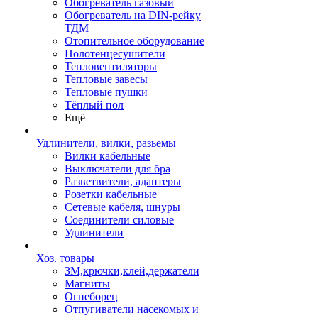
Обогреватель газовый
Обогреватель на DIN-рейку
ТДМ
Отопительное оборудование
Полотенцесушители
Тепловентиляторы
Тепловые завесы
Тепловые пушки
Тёплый пол
Ещё
Удлинители, вилки, разьемы
Вилки кабельные
Выключатели для бра
Разветвители, адаптеры
Розетки кабельные
Сетевые кабеля, шнуры
Соединители силовые
Удлинители
Хоз. товары
ЗМ,крючки,клей,держатели
Магниты
Огнеборец
Отпугиватели насекомых и