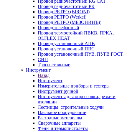
Провод радиочастотный RG,САТ
Провод радиочастотный РК
Провод РЕТРО (BIRONI)
Провод РЕТРО (Werkel)
Провод РЕТРО (МЕЗОНИНЪ))
Провод телефонный
Провод термостойкий ПВКВ, ПРКА,
OLFLEX HEAT
Провод установочный АПВ
Провод установочный ПВС
Провод установочный ПУВ, ПУГВ ГОСТ
СИП
Тросы стальные
Инструмент
Назад
Инструмент
Измерительные приборы и тестеры
Инструмент ручной
Инструменты для опрессовки, резки и
изоляции
Лестницы, строительные ходули
Паяльное оборудование
Расходные материалы
Сварочные аппараты
Фены и термопистолеты