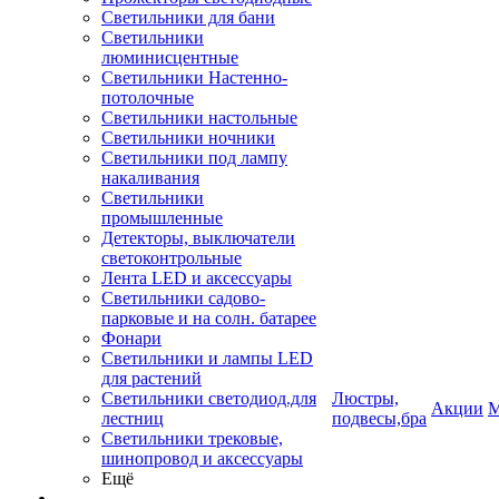
Светильники для бани
Светильники
люминисцентные
Светильники Настенно-
потолочные
Светильники настольные
Светильники ночники
Светильники под лампу
накаливания
Светильники
промышленные
Детекторы, выключатели
светоконтрольные
Лента LED и аксессуары
Светильники садово-
парковые и на солн. батарее
Фонари
Светильники и лампы LED
для растений
Светильники светодиод.для
Люстры,
Акции
М
лестниц
подвесы,бра
Светильники трековые,
шинопровод и аксессуары
Ещё