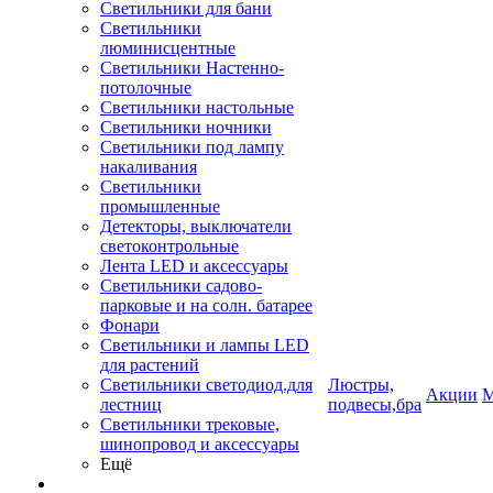
Светильники для бани
Светильники
люминисцентные
Светильники Настенно-
потолочные
Светильники настольные
Светильники ночники
Светильники под лампу
накаливания
Светильники
промышленные
Детекторы, выключатели
светоконтрольные
Лента LED и аксессуары
Светильники садово-
парковые и на солн. батарее
Фонари
Светильники и лампы LED
для растений
Светильники светодиод.для
Люстры,
Акции
М
лестниц
подвесы,бра
Светильники трековые,
шинопровод и аксессуары
Ещё