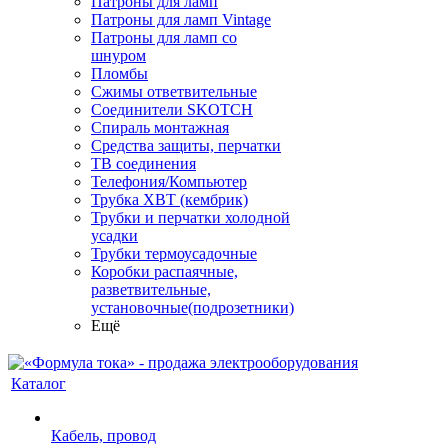
Патроны для ламп
Патроны для ламп Vintage
Патроны для ламп со
шнуром
Пломбы
Сжимы ответвительные
Соединители SKOTCH
Спираль монтажная
Средства защиты, перчатки
ТВ соединения
Телефония/Компьютер
Трубка ХВТ (кембрик)
Трубки и перчатки холодной
усадки
Трубки термоусадочные
Коробки распаячные,
разветвительные,
установочные(подрозетники)
Ещё
Каталог
Кабель, провод