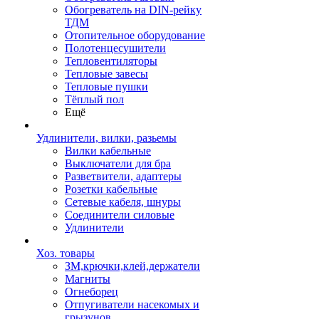
Обогреватель на DIN-рейку
ТДМ
Отопительное оборудование
Полотенцесушители
Тепловентиляторы
Тепловые завесы
Тепловые пушки
Тёплый пол
Ещё
Удлинители, вилки, разьемы
Вилки кабельные
Выключатели для бра
Разветвители, адаптеры
Розетки кабельные
Сетевые кабеля, шнуры
Соединители силовые
Удлинители
Хоз. товары
ЗМ,крючки,клей,держатели
Магниты
Огнеборец
Отпугиватели насекомых и
грызунов