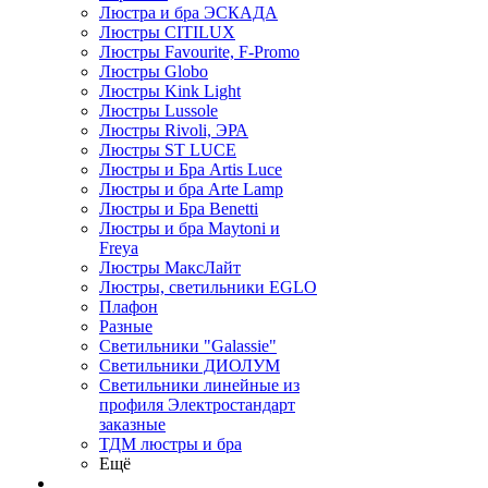
Люстра и бра ЭСКАДА
Люстры CITILUX
Люстры Favourite, F-Promo
Люстры Globo
Люстры Kink Light
Люстры Lussole
Люстры Rivoli, ЭРА
Люстры ST LUCE
Люстры и Бра Artis Luce
Люстры и бра Arte Lamp
Люстры и Бра Benetti
Люстры и бра Maytoni и
Freya
Люстры МаксЛайт
Люстры, светильники EGLO
Плафон
Разные
Светильники "Galassie"
Светильники ДИОЛУМ
Светильники линейные из
профиля Электростандарт
заказные
ТДМ люстры и бра
Ещё