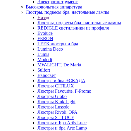
Электроинструмент
Высоковольтная аппаратура
Люстры, подвесы,бра, настольные лампы
Назад
Люстры, подвесы,бра, настольные лампы
REDIGLE светильники из профиля
Evoluce
FERON
LEEK люстры и бра
Lumina Deco
Lumis
Moderli
MW-LIGHT, De Markt
Stilfort
Евросвет
Люстра и бра ЭСКАДА
Люстры CITILUX
Люстры Favourite, F-Promo
Люстры Globo
Люстры Kink Light
Люстры Lussole
Люстры Rivoli, ЭРА
Люстры ST LUCE
Люстры и Бра Artis Luce
Люстры и бра Arte Lamp