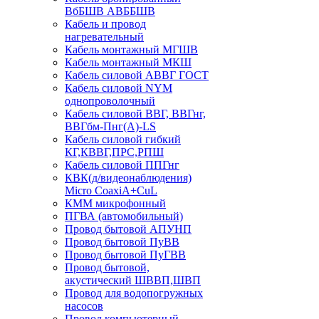
ВбБШВ АВББШВ
Кабель и провод
нагревательный
Кабель монтажный МГШВ
Кабель монтажный МКШ
Кабель силовой АВВГ ГОСТ
Кабель силовой NYM
однопроволочный
Кабель силовой ВВГ, ВВГнг,
ВВГбм-Пнг(А)-LS
Кабель силовой гибкий
КГ,КВВГ,ПРС,РПШ
Кабель силовой ППГнг
КВК(д/видеонаблюдения)
Micro CoaxiA+CuL
КММ микрофонный
ПГВА (автомобильный)
Провод бытовой АПУНП
Провод бытовой ПуВВ
Провод бытовой ПуГВВ
Провод бытовой,
акустический ШВВП,ШВП
Провод для водопогружных
насосов
Провод компьютерный