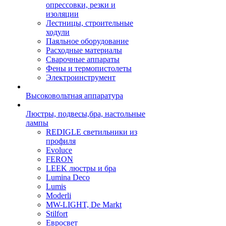
опрессовки, резки и
изоляции
Лестницы, строительные
ходули
Паяльное оборудование
Расходные материалы
Сварочные аппараты
Фены и термопистолеты
Электроинструмент
Высоковольтная аппаратура
Люстры, подвесы,бра, настольные
лампы
REDIGLE светильники из
профиля
Evoluce
FERON
LEEK люстры и бра
Lumina Deco
Lumis
Moderli
MW-LIGHT, De Markt
Stilfort
Евросвет