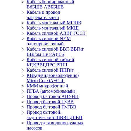
Кабель бронированный
ВбБШВ АВББШВ
Кабель и провод
нагревательный
Кабель монтажный МГШВ
Кабель монтажный МКШ
Кабель силовой АВВГ ГОСТ
Кабель силовой NYM
однопроволочный
Кабель силовой ВВГ, ВВГнг,
ВВГбм-Пнг(А)-LS
Кабель силовой гибкий
КГ,КВВГ,ПРС,РПШ
Кабель силовой ППГнг
КВК(д/видеонаблюдения)
Micro CoaxiA+CuL
КММ микрофонный
ПГВА (автомобильный)
Провод бытовой АПУНП
Провод бытовой ПуВВ
Провод бытовой ПуГВВ
Провод бытовой,
акустический ШВВП,ШВП
Провод для водопогружных
насосов