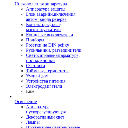
Низковольтная аппаратура
Аппаратура защиты
Блок аварийн.включения,
автом. ввода резерва
Контакторы, реле,
магнит.пускатели
Концевые выключатели
Приборы
Розетки на DIN рейку
Рубильники, разъединители
Светосигнальная арматура,
посты, кнопки
Счетчики
Таймеры, термостаты
Умный дом
Устройства питания
Электродвигатели
Ещё
Освещение
Аппаратура
пускорегулирующая
Декоративный свет
Лампы
Прожекторы светодиодные