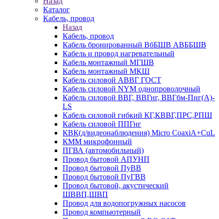
Назад
Каталог
Кабель, провод
Назад
Кабель, провод
Кабель бронированный ВбБШВ АВББШВ
Кабель и провод нагревательный
Кабель монтажный МГШВ
Кабель монтажный МКШ
Кабель силовой АВВГ ГОСТ
Кабель силовой NYM однопроволочный
Кабель силовой ВВГ, ВВГнг, ВВГбм-Пнг(А)-
LS
Кабель силовой гибкий КГ,КВВГ,ПРС,РПШ
Кабель силовой ППГнг
КВК(д/видеонаблюдения) Micro CoaxiA+CuL
КММ микрофонный
ПГВА (автомобильный)
Провод бытовой АПУНП
Провод бытовой ПуВВ
Провод бытовой ПуГВВ
Провод бытовой, акустический
ШВВП,ШВП
Провод для водопогружных насосов
Провод компьютерный