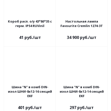
Короб расп. о/у 43*80*35 с
Настольная лампа
герм. IP54 RUVinil
Favourite Cremlin 1274-3T
41
руб.
/шт
34 900
руб.
/шт
Шина "N" в комб DIN-
Шина "N" в комб DIN-
изол ШНИ-8х12-16 секций
изол ШНИ-8х12-14 секций
EKF
EKF
401
руб.
/шт
297
руб.
/шт