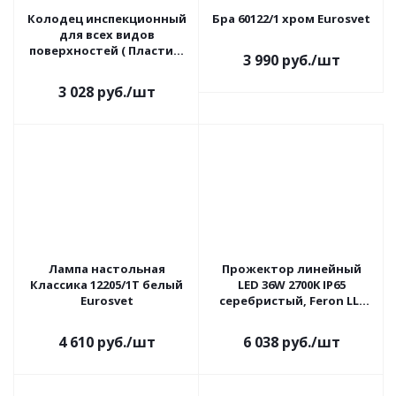
Колодец инспекционный
Бра 60122/1 хром Eurosvet
для всех видов
поверхностей ( Пластик)
3 990
руб.
/шт
Zandz
3 028
руб.
/шт
Лампа настольная
Прожектор линейный
Классика 12205/1T белый
LED 36W 2700K IP65
Eurosvet
серебристый, Feron LL-
890
4 610
руб.
/шт
6 038
руб.
/шт