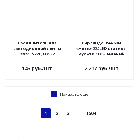
Соединитель для
Гирлянда IP44 60м
светодиодной ленты
«Нить» 220LED статика,
220V LS721, LD532
мульти CL08 Зеленый
провод Feron
143
руб.
/шт
2 217
руб.
/шт
Показать еще
1
2
3
1504