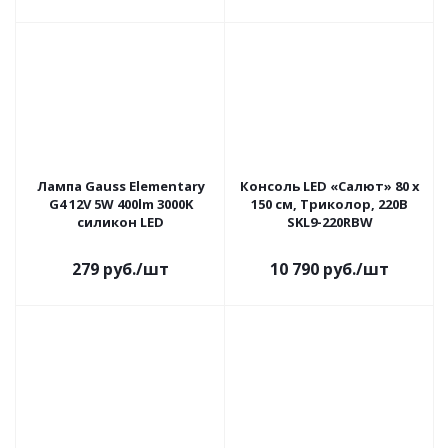
Лампа Gauss Elementary
Консоль LED «Салют» 80 x
G4 12V 5W 400lm 3000K
150 см, Триколор, 220В
силикон LED
SKL9-220RBW
279
руб.
/шт
10 790
руб.
/шт